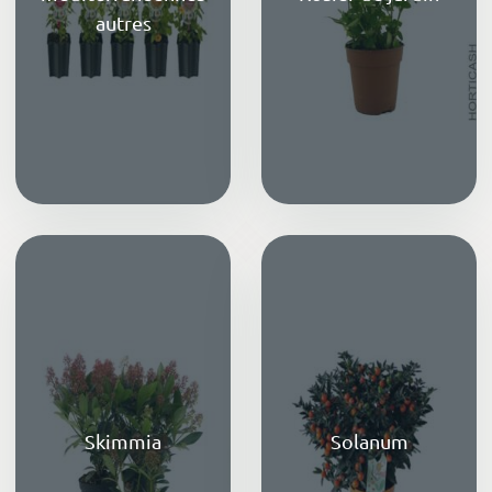
autres
Skimmia
Solanum