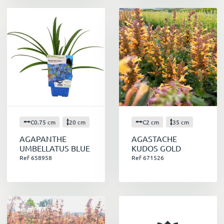
Créez un massif coloré en mélangeant
différentes variétés de fleurs.
Plantez des fleurs grimpantes le long d'une
pergola ou d'un mur pour créer un décor
féerique.
Suspendez des pots de plantes fleuries à
votre balcon ou à votre terrasse pour ajouter
une touche de gaieté.
Offrez un bouquet de fleurs fraîches à vos
proches pour leur faire plaisir.
C0.75 cm
20 cm
C2 cm
35 cm
AGAPANTHE
AGASTACHE
UMBELLATUS BLUE
KUDOS GOLD
Ref 658958
Ref 671526