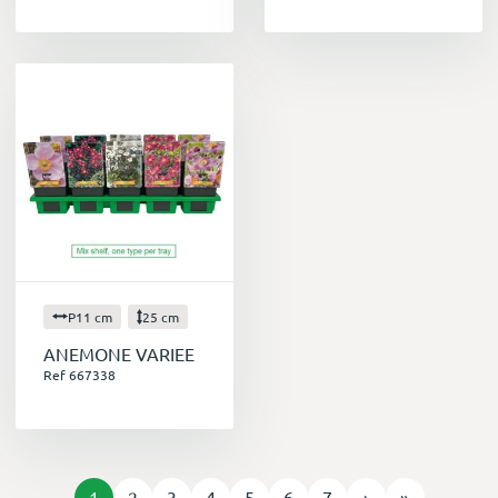
P11 cm
25 cm
ANEMONE VARIEE
Ref 667338
1
2
3
4
5
6
7
›
»