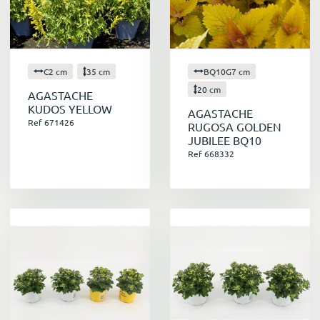
C2 cm
35 cm
BQ10G7 cm
20 cm
AGASTACHE
KUDOS YELLOW
AGASTACHE
Ref 671426
RUGOSA GOLDEN
JUBILEE BQ10
Ref 668332