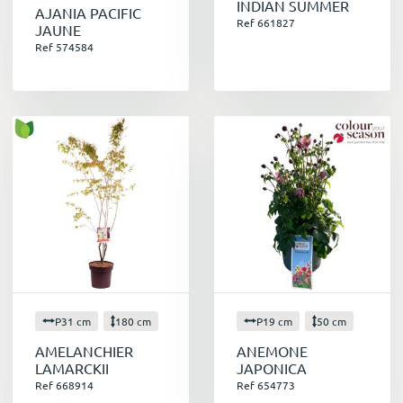
INDIAN SUMMER
AJANIA PACIFIC
Ref 661827
JAUNE
Ref 574584
P31 cm
180 cm
P19 cm
50 cm
AMELANCHIER
ANEMONE
LAMARCKII
JAPONICA
Ref 668914
Ref 654773