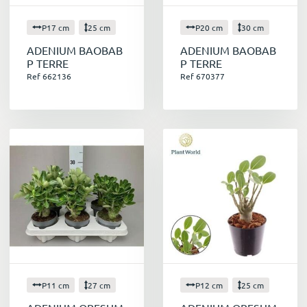
petites, en grappes ou en épis, il y a une
forme pour chaque jardin.
P17 cm
25 cm
P20 cm
30 cm
Parfums :
Envoûtants, délicats ou fruités, les
ADENIUM BAOBAB
ADENIUM BAOBAB
parfums de nos plantes fleuries
P TERRE
P TERRE
embaumeront votre jardin et créeront une
Ref 662136
Ref 670377
atmosphère des plus agréables.
Des plantes pour toutes les saisons
Du printemps à l'automne, nos plantes vous
garantissent un spectacle de couleurs et de
senteurs.
Printemps
:
Tulipes, narcisses, primevères, pensées... le
s fleurs printanières illuminent votre jardin
après les longs mois d'hiver.
Été
:
Roses, géraniums, pétunias, surfinias... les
fleurs d'été apportent une touche de gaieté
P11 cm
27 cm
P12 cm
25 cm
et de chaleur à votre terrasse ou balcon.