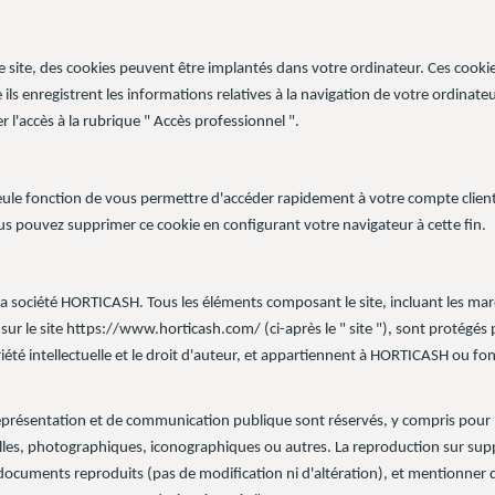
r le site, des cookies peuvent être implantés dans votre ordinateur. Ces coo
s enregistrent les informations relatives à la navigation de votre ordinateur 
l'accès à la rubrique " Accès professionnel ".
s
 seule fonction de vous permettre d'accéder rapidement à votre compte client,
us pouvez supprimer ce cookie en configurant votre navigateur à cette fin.
ar la société HORTICASH. Tous les éléments composant le site, incluant les 
 sur le site https://www.horticash.com/ (ci-après le " site "), sont protégés pa
iété intellectuelle et le droit d'auteur, et appartiennent à HORTICASH ou fon
représentation et de communication publique sont réservés, y compris pour
elles, photographiques, iconographiques ou autres. La reproduction sur sup
 documents reproduits (pas de modification ni d'altération), et mentionner de 