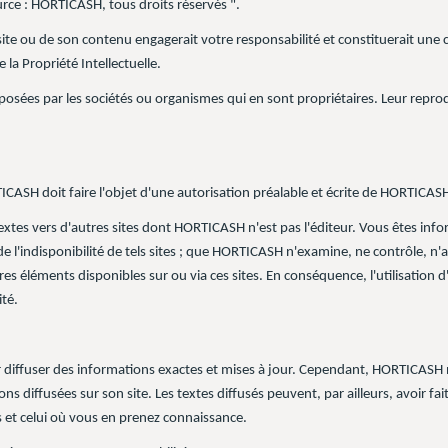
rce : HORTICASH, tous droits réservés ".
site ou de son contenu engagerait votre responsabilité et constituerait une
 la Propriété Intellectuelle.
éposées par les sociétés ou organismes qui en sont propriétaires. Leur repro
TICASH doit faire l'objet d'une autorisation préalable et écrite de HORTICAS
textes vers d'autres sites dont HORTICASH n'est pas l'éditeur. Vous êtes in
 l'indisponibilité de tels sites ; que HORTICASH n'examine, ne contrôle, n'
es éléments disponibles sur ou via ces sites. En conséquence, l'utilisation d
ité.
ffuser des informations exactes et mises à jour. Cependant, HORTICASH ne 
s diffusées sur son site. Les textes diffusés peuvent, par ailleurs, avoir fait
 et celui où vous en prenez connaissance.