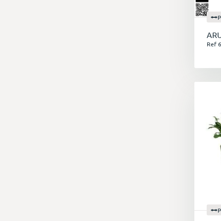
P
ARU
Ref 
P