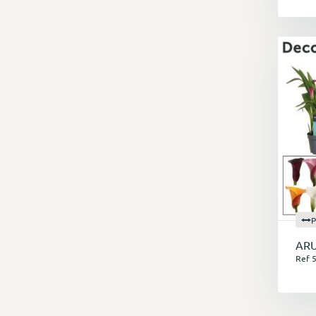
P
AR
Ref 