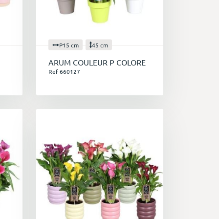
P15 cm
45 cm
ARUM COULEUR P COLORE
Ref 660127