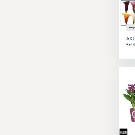
P
AR
Ref 