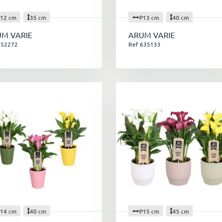
12 cm
35 cm
P13 cm
40 cm
M VARIE
ARUM VARIE
652272
Ref 635133
14 cm
40 cm
P15 cm
45 cm