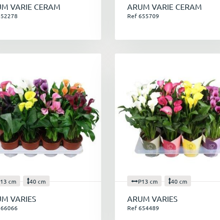
M VARIE CERAM
ARUM VARIE CERAM
652278
Ref 655709
13 cm
40 cm
P13 cm
40 cm
M VARIES
ARUM VARIES
666066
Ref 654489