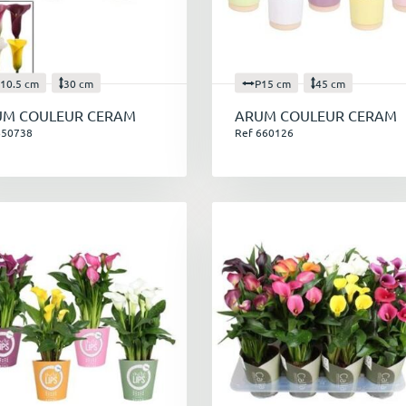
10.5 cm
30 cm
P15 cm
45 cm
UM COULEUR CERAM
ARUM COULEUR CERAM
650738
Ref 660126