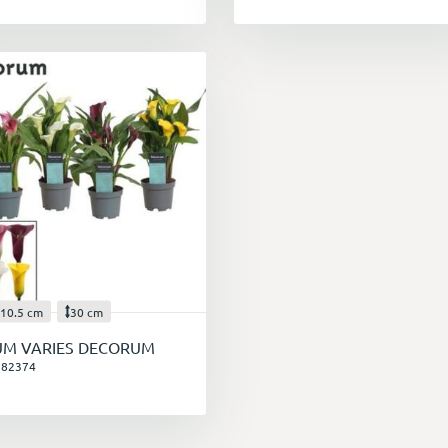
10.5 cm
30 cm
UM VARIES DECORUM
582374