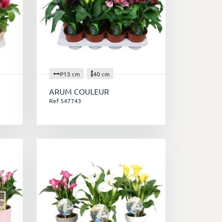
P13 cm
40 cm
ARUM COULEUR
Ref 547743