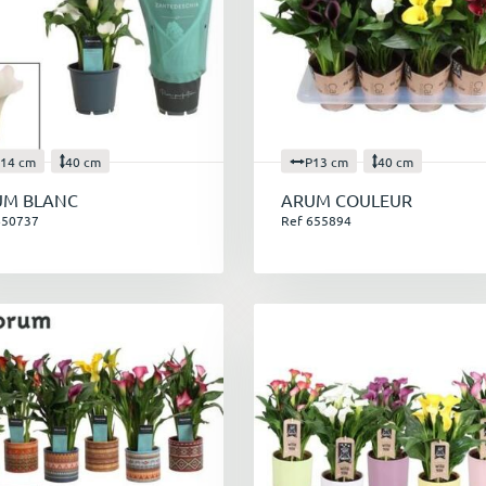
14 cm
40 cm
P13 cm
40 cm
UM BLANC
ARUM COULEUR
650737
Ref 655894