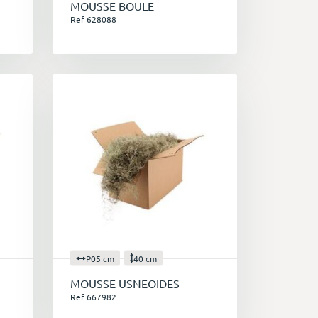
MOUSSE BOULE
Ref 628088
velles solutions pour répondre aux
P05 cm
40 cm
MOUSSE USNEOIDES
Ref 667982