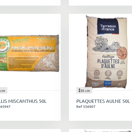
 cm
30 cm
LLIS MISCANTHUS 50L
PLAQUETTES AULNE 50L
665947
Ref 556907