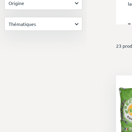
Origine
l
Thématiques
T
N
23 prod
le
d
U