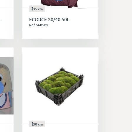
35 cm
t idéal pour les plantes du sud comme les
L
ECORCE 20/40 50L
Ref 568589
nt parfaitement aux plantes acidophiles
onseiller et vous aider à choisir le
hésitez pas à nous contacter pour obtenir
 partir de matières premières de haute
des professionnels du végétal pour
30 cm
spectueux de l'environnement et des