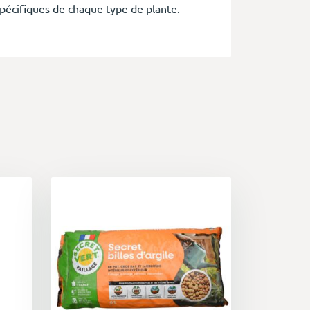
pécifiques de chaque type de plante.
 avec soin, telles que la tourbe blonde,
 drainante, favorisant ainsi le
r et d'extérieur.
ne croissance optimale des légumes et des
 couleurs vives.
al et une rétention d'eau réduite.
pécifiques de ces plantes épiphytes.