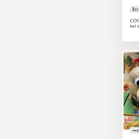
35
COS
Ref 
N
No
t
p
P