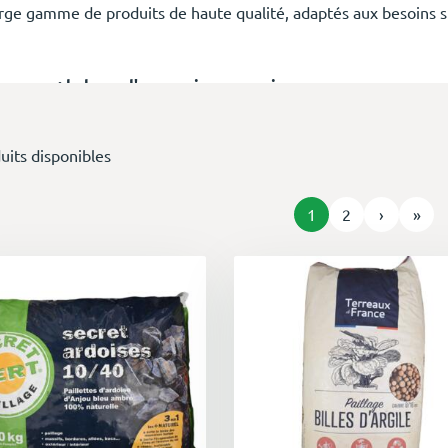
arge gamme de produits de haute qualité, adaptés aux besoins s
erreaux : la base d'une croissance saine
os terreaux sont composés de matières organiques sélectionnées
uits disponibles
 compost et la fibre naturelle. Ils offrent une structure aérée et
éveloppement racinaire et l'absorption des nutriments.
1
2
›
»
n large choix pour tous vos besoins
Terreau universel :
idéal pour la plupart des plantes d'intérieu
Terreau pour potager :
enrichi en éléments nutritifs pour u
fruits.
Terreau pour fleurs :
favorise la floraison et la production de
Terreau pour plantes grasses :
conçu pour un drainage optim
Terreau pour orchidées :
léger et aéré, répond aux besoins s