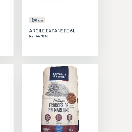
30 cm
une gamme de supports pour végétaux
ARGILE EXPANSEE 6L
Ref 667836
res hydroponiques et le rempotage.
t retient bien l'eau.
roissance des plantes et la vie
lantes acidophiles.
t pour les plantes aquatiques et les
pécifiques
 des terreaux adaptés à leurs exigences :