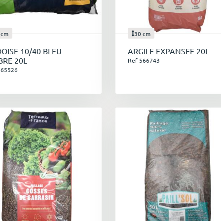
upports pour végétaux : des alternatives naturelles
 cm
30 cm
n plus des terreaux traditionnels, nous proposons également 
OISE 10/40 BLEU
ARGILE EXPANSEE 20L
turels et écologiques, tels que :
RE 20L
Ref 566743
665526
Billes d'argile :
légères et drainantes, idéales pour les cultu
Chanvre :
excellent substitut à la tourbe, il est biodégradable e
Sarrasin :
matière organique riche en nutriments, favorise la c
microbienne du sol.
Écorces de pin :
paillage décoratif et durable, idéal pour les p
Plaquettes d'aulne :
matériau naturel et imputrescible, parfai
bassins.
erreau méditerranéen et terre de Bruyère : des solutions s
our les plantes qui ont des besoins spécifiques, nous proposons