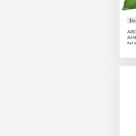
S
30
E
ARD
na
AMB
Ref 
T
P