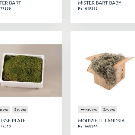
TER BART
MISTER BART BABY
ressources naturelles.
577239
Ref 619593
Innovation :
Nous sommes constamment à la recherche de nou
besoins de nos clients et aux exigences environnementales.
0 cm
35 cm
P05 cm
25 cm
SSE PLATE
MOUSSE TILLANDSIA
579510
Ref 668244