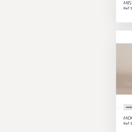
MIS
Ref 
P
MOU
Ref 