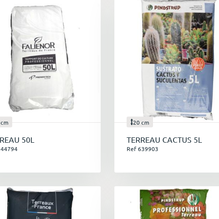
 cm
20 cm
REAU 50L
TERREAU CACTUS 5L
544794
Ref 639903