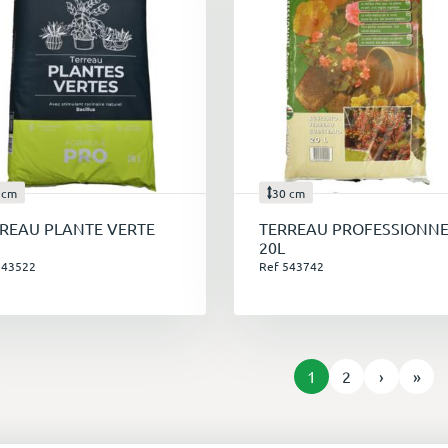
 cm
30 cm
REAU PLANTE VERTE
TERREAU PROFESSIONNE
20L
543522
Ref 543742
1
2
›
»