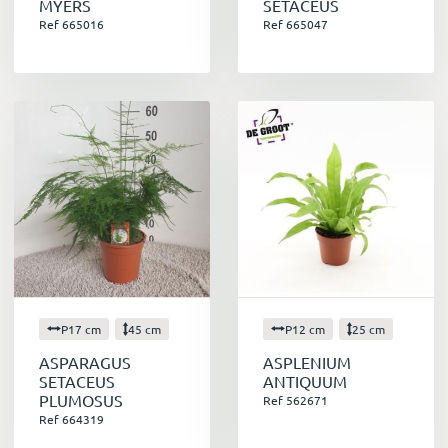
MYERS
SETACEUS
Ref 665016
Ref 665047
P17 cm
45 cm
P12 cm
25 cm
ASPARAGUS
ASPLENIUM
SETACEUS
ANTIQUUM
PLUMOSUS
Ref 562671
Ref 664319