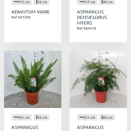
P12 cm
35 cm
P17 cm
45 cm
ADIANTUM VARIE
ASPARAGUS
DENSIFLORUS
Ref 607300
MYERS
Ref 664318
P21 cm
55 cm
P21 cm
60 cm
ASPARAGUS
ASPARAGUS