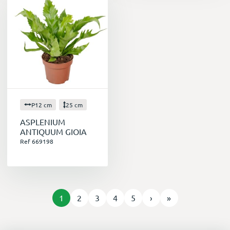
P12 cm
25 cm
ASPLENIUM
ANTIQUUM GIOIA
Ref 669198
1
2
3
4
5
›
»