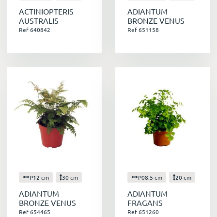
Tout savoir sur les fougères
ACTINIOPTERIS
ADIANTUM
AUSTRALIS
BRONZE VENUS
Ref 640842
Ref 651158
P12 cm
30 cm
P08.5 cm
20 cm
ADIANTUM
ADIANTUM
BRONZE VENUS
FRAGANS
Ref 654465
Ref 651260