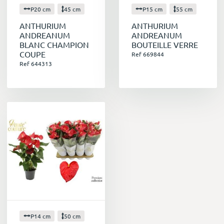
P20 cm
45 cm
P15 cm
55 cm
ANTHURIUM
ANTHURIUM
ANDREANUM
ANDREANUM
BLANC CHAMPION
BOUTEILLE VERRE
COUPE
Ref 669844
Ref 644313
P14 cm
50 cm