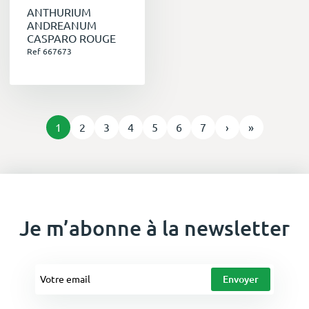
ANTHURIUM
ANDREANUM
CASPARO ROUGE
Ref 667673
1
2
3
4
5
6
7
›
»
Je m’abonne à la newsletter