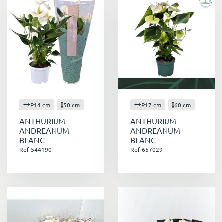
En résumé
L'anthurium est une plante tropicale facile à
vivre et qui offre de nombreux avantages.
Floraison longue durée
Couleurs vives et chatoyantes
Variété de formes et de couleurs
Facile à entretenir
P14 cm
Plante dépolluante
50 cm
P17 cm
60 cm
Propriétés anti-stress
ANTHURIUM
ANTHURIUM
Cadeau idéal
ANDREANUM
ANDREANUM
BLANC
BLANC
Ref 544190
Ref 657029
Plus d'infos ? On vous a rédigé un article dédié
à l'Anthurium. Vous allez devenir incollable à
son sujet.
Tout savoir sur l'Anthurium