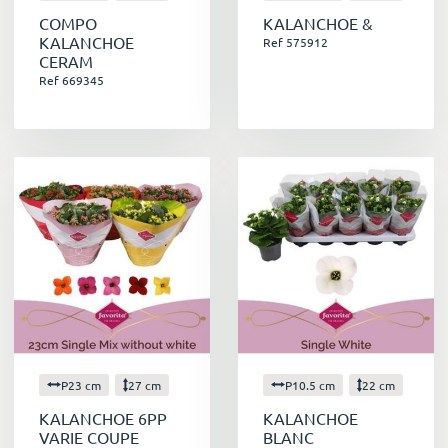
COMPO
KALANCHOE &
KALANCHOE
Ref 575912
CERAM
Ref 669345
P23 cm
27 cm
P10.5 cm
22 cm
KALANCHOE 6PP
KALANCHOE
VARIE COUPE
BLANC