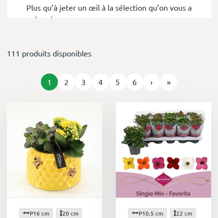
Plus qu’à jeter un œil à la sélection qu’on vous a
préparé.
Et pour tout savoir sur cette petite plante, on
111 produits disponibles
vous a créé une Actualité à son sujet,
Le Kalanchoe n’a plus de secret pour moi
1
2
3
4
5
6
›
»
P16 cm
20 cm
P10.5 cm
22 cm