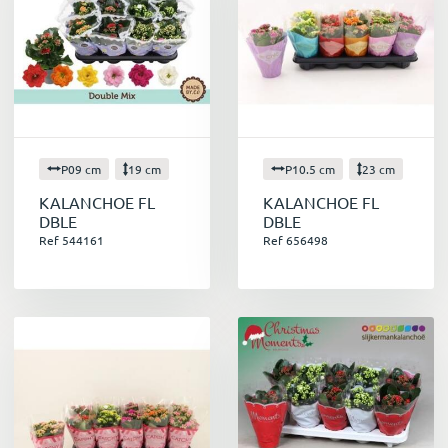
P09 cm
19 cm
P10.5 cm
23 cm
KALANCHOE FL
KALANCHOE FL
DBLE
DBLE
Ref 544161
Ref 656498