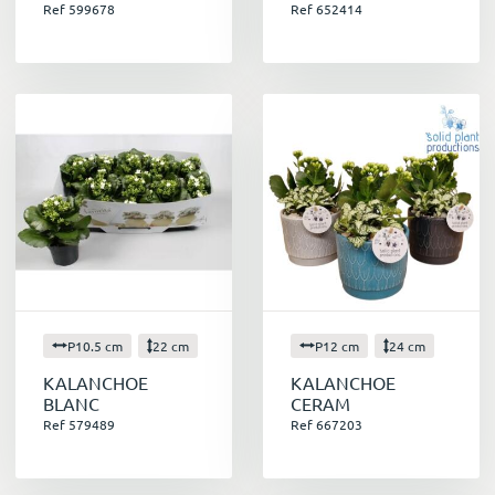
Ref 599678
Ref 652414
P10.5 cm
22 cm
P12 cm
24 cm
KALANCHOE
KALANCHOE
BLANC
CERAM
Ref 579489
Ref 667203