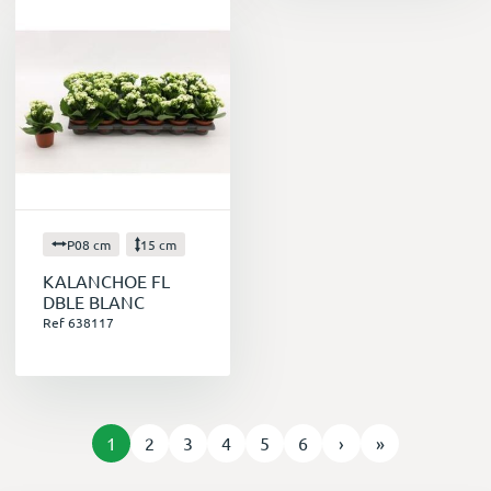
P08 cm
15 cm
KALANCHOE FL
DBLE BLANC
Ref 638117
1
2
3
4
5
6
›
»