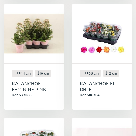
P14 cm
40 cm
P06 cm
12 cm
KALANCHOE
KALANCHOE FL
FEMININE PINK
DBLE
Ref 633088
Ref 606304