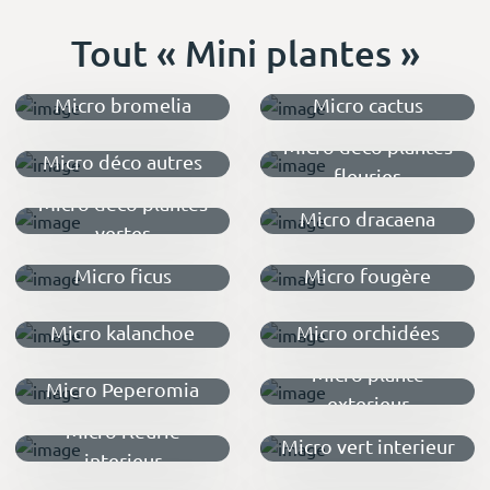
Tout « Mini plantes »
Micro bromelia
Micro cactus
Micro déco plantes
Micro déco autres
fleuries
Micro déco plantes
Micro dracaena
vertes
Micro ficus
Micro fougère
Micro kalanchoe
Micro orchidées
Micro plante
Micro Peperomia
exterieur
Micro fleurie
Micro vert interieur
interieur