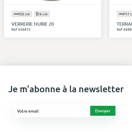
P20 cm
16 cm
P17 
VERRERIE NUBIE 20
TERRA
Ref 656872
Ref 6688
Je m’abonne à la newsletter