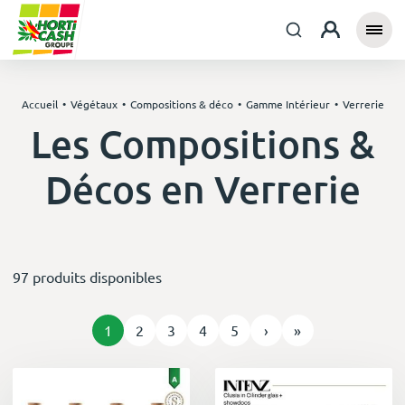
Accueil
Végétaux
Compositions & déco
Gamme Intérieur
Verrerie
Les Compositions &
Décos en Verrerie
97 produits disponibles
1
2
3
4
5
›
»