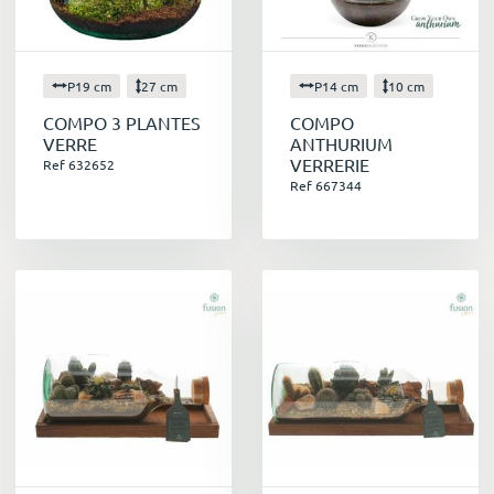
P19 cm
27 cm
P14 cm
10 cm
COMPO 3 PLANTES
COMPO
VERRE
ANTHURIUM
VERRERIE
Ref 632652
Ref 667344