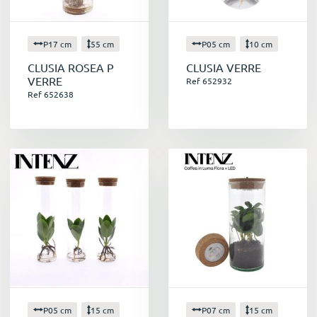
P17 cm
55 cm
P05 cm
10 cm
CLUSIA ROSEA P
CLUSIA VERRE
VERRE
Ref 652932
Ref 652638
P05 cm
15 cm
P07 cm
15 cm