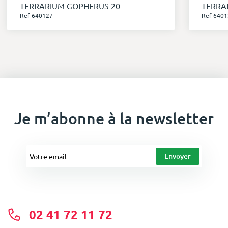
TERRARIUM GOPHERUS 20
TERRA
Ref 640127
Ref 6401
Je m’abonne à la newsletter
02 41 72 11 72