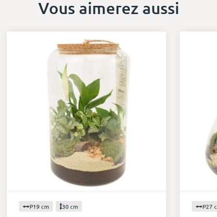
Vous aimerez aussi
P19 cm
30 cm
P27 