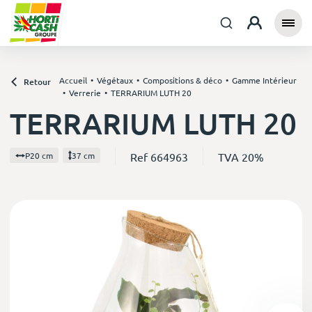
Accueil
Végétaux
Compositions & déco
Gamme Intérieur
Retour
Verrerie
TERRARIUM LUTH 20
TERRARIUM LUTH 20
Ref 664963
TVA 20%
P20 cm
37 cm