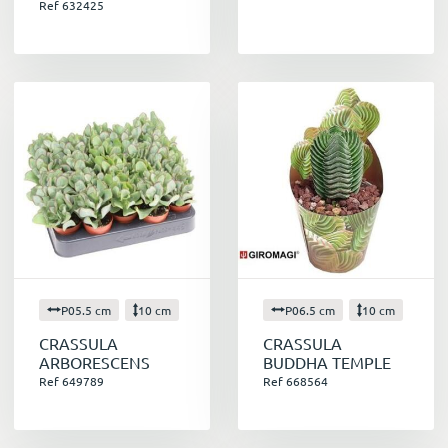
Ref 632425
P05.5 cm
10 cm
P06.5 cm
10 cm
CRASSULA
CRASSULA
ARBORESCENS
BUDDHA TEMPLE
Ref 649789
Ref 668564