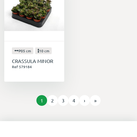
P05 cm
10 cm
CRASSULA MINOR
Ref 579184
1
2
3
4
›
»