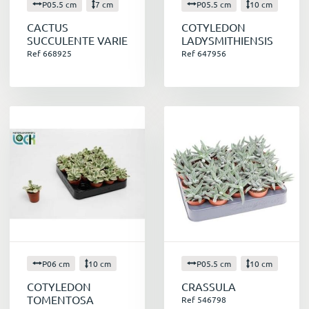
P05.5 cm
7 cm
P05.5 cm
10 cm
CACTUS
COTYLEDON
SUCCULENTE VARIE
LADYSMITHIENSIS
Ref 668925
Ref 647956
P06 cm
10 cm
P05.5 cm
10 cm
COTYLEDON
CRASSULA
TOMENTOSA
Ref 546798