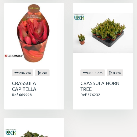
P06 cm
8 cm
P05.5 cm
10 cm
CRASSULA
CRASSULA HORN
CAPITELLA
TREE
Ref 669998
Ref 576232