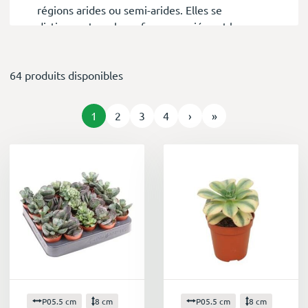
régions arides ou semi-arides. Elles se
distinguent par leurs formes variées et leurs
couleurs vives, allant du vert tendre au rouge
vif en passant par des nuances de violet et de
64 produits disponibles
bleu.
Des atouts pour la décoration
Parfaites pour apporter une touche de verdure
1
2
3
4
›
»
à votre intérieur, les micro plantes succulentes
s'adaptent à tous les styles de décoration. Elles
peuvent être installées sur un bureau, une
étagère, une table basse ou même suspendues
dans des terrariums.
Des plantes faciles à vivre
Les micro plantes succulentes sont connues
pour leur résistance et leur facilité d'entretien.
Elles ne nécessitent que peu d'arrosage et
supportent bien les environnements secs. De
plus, elles sont peu sensibles aux maladies et
P05.5 cm
8 cm
P05.5 cm
8 cm
aux parasites.