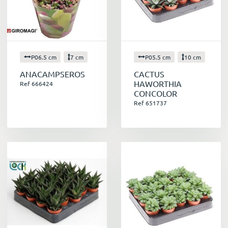
succulentes.
P06.5 cm
7 cm
P05.5 cm
10 cm
ANACAMPSEROS
CACTUS
HAWORTHIA
Ref 666424
CONCOLOR
Ref 651737