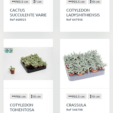
P05.5 cm
7 cm
P05.5 cm
10 cm
CACTUS
COTYLEDON
SUCCULENTE VARIE
LADYSMITHIENSIS
Ref 668925
Ref 647956
P06 cm
10 cm
P05.5 cm
10 cm
COTYLEDON
CRASSULA
TOMENTOSA
Ref 546798