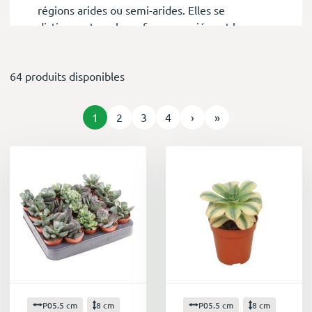
régions arides ou semi-arides. Elles se
distinguent par leurs formes variées et leurs
couleurs vives, allant du vert tendre au rouge
vif en passant par des nuances de violet et de
64 produits disponibles
bleu.
Des atouts pour la décoration
Parfaites pour apporter une touche de verdure
1
2
3
4
›
»
à votre intérieur, les micro plantes succulentes
s'adaptent à tous les styles de décoration. Elles
peuvent être installées sur un bureau, une
étagère, une table basse ou même suspendues
dans des terrariums.
Des plantes faciles à vivre
Les micro plantes succulentes sont connues
pour leur résistance et leur facilité d'entretien.
Elles ne nécessitent que peu d'arrosage et
supportent bien les environnements secs. De
plus, elles sont peu sensibles aux maladies et
P05.5 cm
8 cm
P05.5 cm
8 cm
aux parasites.