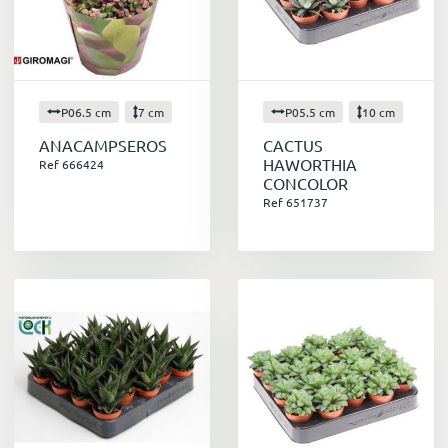
succulentes.
P06.5 cm
7 cm
P05.5 cm
10 cm
ANACAMPSEROS
CACTUS
HAWORTHIA
Ref 666424
CONCOLOR
Ref 651737