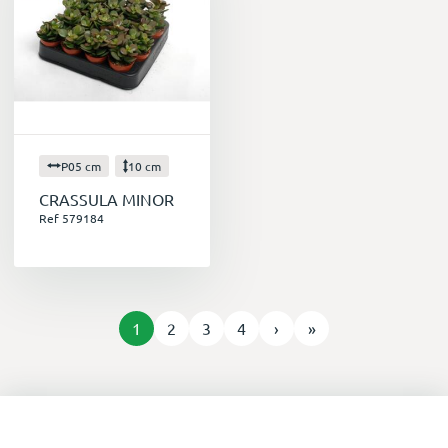
P05 cm
10 cm
CRASSULA MINOR
Ref 579184
1
2
3
4
›
»