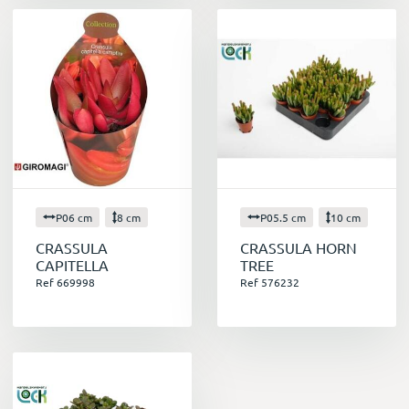
P06 cm
8 cm
P05.5 cm
10 cm
CRASSULA
CRASSULA HORN
CAPITELLA
TREE
Ref 669998
Ref 576232