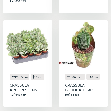
Ref 632425
P05.5 cm
10 cm
P06.5 cm
10 cm
CRASSULA
CRASSULA
ARBORESCENS
BUDDHA TEMPLE
Ref 649789
Ref 668564