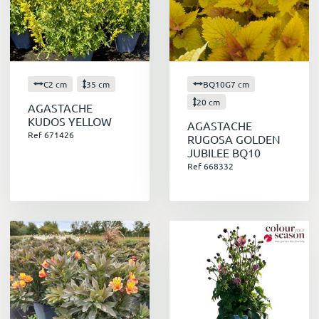
C2 cm
35 cm
BQ10G7 cm
20 cm
AGASTACHE
KUDOS YELLOW
AGASTACHE
Ref 671426
RUGOSA GOLDEN
JUBILEE BQ10
Ref 668332