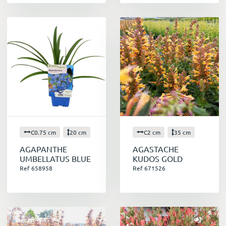
C0.75 cm
20 cm
C2 cm
35 cm
AGAPANTHE
AGASTACHE
UMBELLATUS BLUE
KUDOS GOLD
Ref 658958
Ref 671526