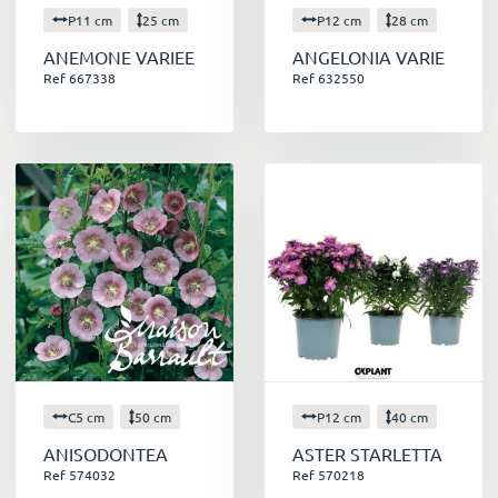
P11 cm
25 cm
P12 cm
28 cm
ANEMONE VARIEE
ANGELONIA VARIE
Ref 667338
Ref 632550
C5 cm
50 cm
P12 cm
40 cm
ANISODONTEA
ASTER STARLETTA
Ref 574032
Ref 570218