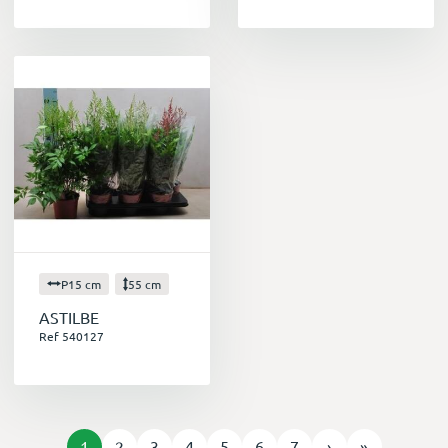
P15 cm
55 cm
ASTILBE
Ref 540127
1
2
3
4
5
6
7
›
»