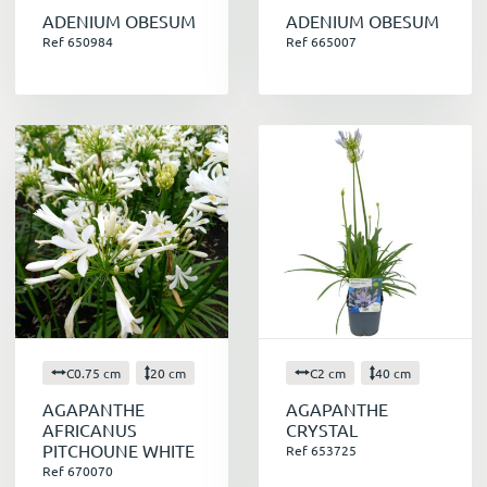
ADENIUM OBESUM
ADENIUM OBESUM
Ref 650984
Ref 665007
C0.75 cm
20 cm
C2 cm
40 cm
AGAPANTHE
AGAPANTHE
AFRICANUS
CRYSTAL
PITCHOUNE WHITE
Ref 653725
Ref 670070