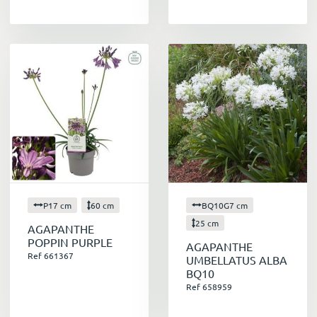
P17 cm
60 cm
BQ10G7 cm
25 cm
AGAPANTHE
POPPIN PURPLE
AGAPANTHE
Ref 661367
UMBELLATUS ALBA
BQ10
Ref 658959