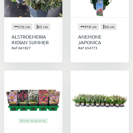
C10 cm
65 cm
P19 cm
50 cm
ALSTROEMERIA
ANEMONE
INDIAN SUMMER
JAPONICA
Ref 661827
Ref 654773