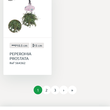
P10.5 cm
15 cm
PEPEROMIA
PROSTATA
Ref 564362
1
2
3
›
»