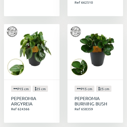
Cultiver le peperomia : un jeu d'enfant
Ref 662510
Pour que votre peperomia s'épanouisse, il vous
suffit de suivre quelques conseils simples :
Choisir le bon emplacement :
Offrez à
votre peperomia une lumière vive et
indirecte, en évitant l'exposition directe au
soleil.
Arroser avec modération :
Attendez que le
terreau soit sec entre deux arrosages. Un
excès d'eau peut nuire à la plante.
Maintenir une humidité ambiante :
Brummisez régulièrement le feuillage ou
placez votre peperomia sur un plateau de
P15 cm
25 cm
P15 cm
25 cm
galets humides.
PEPEROMIA
PEPEROMIA
Fertiliser occasionnellement :
Pendant la
ARGYREIA
BURNING BUSH
saison de croissance, apportez un engrais
Ref 624366
Ref 658359
liquide dilué toutes les 4 à 6 semaines.
Rempotage :
Renouvelez le terreau et le
pot de votre peperomia tous les 2 à 3 ans, au