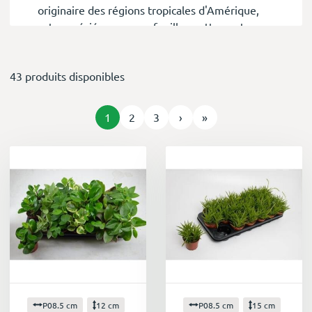
originaire des régions tropicales d'Amérique,
est appréciée pour son feuillage attrayant, sa
diversité de formes et sa résistance
remarquable.
43 produits disponibles
Un feuillage d'une beauté saisissante
Le peperomia se distingue par ses feuilles
charnues et décoratives, qui se déclinent dans
1
2
3
›
»
une large palette de couleurs et de textures.
Des verts profonds aux nuances de rouge et de
crème, en passant par des formes ovales, en
forme de cœur ou même en étoile, chaque
variété de peperomia offre un spectacle visuel
unique.
Une diversité remarquable
Avec plus de 1 000 espèces recensées, le genre
Peperomia propose un choix infini pour
agrémenter votre intérieur. Que vous préfériez
les petites variétés rampantes parfaites pour
P08.5 cm
12 cm
P08.5 cm
15 cm
les suspensions ou les formes plus imposantes