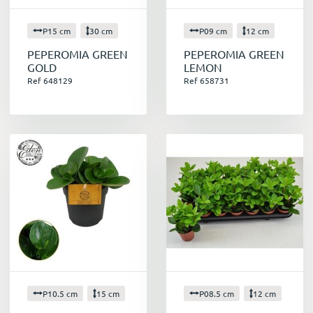
P15 cm
30 cm
P09 cm
12 cm
PEPEROMIA GREEN
PEPEROMIA GREEN
GOLD
LEMON
Ref 648129
Ref 658731
P10.5 cm
15 cm
P08.5 cm
12 cm