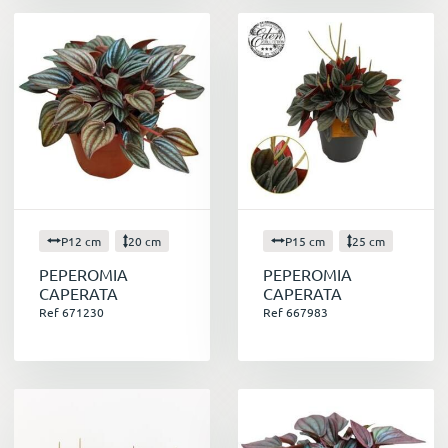
printemps.
Conclusion
Avec ses multiples qualités, le peperomia est
un choix parfait pour égayer votre intérieur
tout en profitant de ses bienfaits pour la santé
et le bien-être. N'hésitez pas à explorer la
grande variété de peperomia disponibles et
laissez-vous charmer par cette plante
d'exception !
P12 cm
20 cm
P15 cm
25 cm
PEPEROMIA
PEPEROMIA
CAPERATA
CAPERATA
Ref 671230
Ref 667983