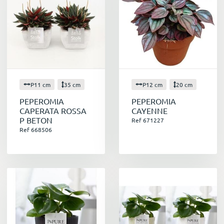
P11 cm
35 cm
P12 cm
20 cm
PEPEROMIA
PEPEROMIA
CAPERATA ROSSA
CAYENNE
P BETON
Ref 671227
Ref 668506