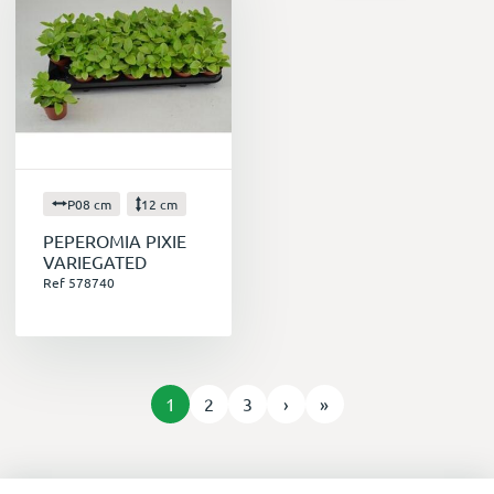
P08 cm
12 cm
PEPEROMIA PIXIE
VARIEGATED
Ref 578740
1
2
3
›
»