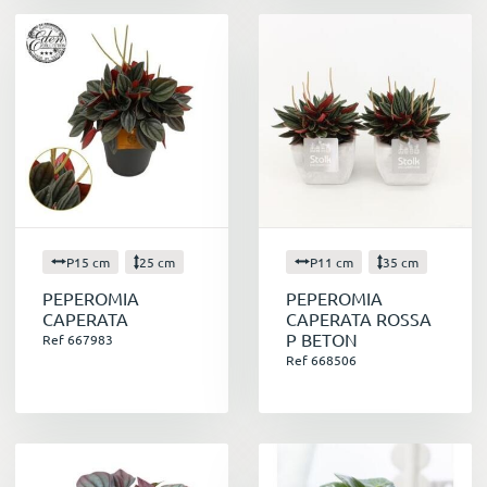
printemps.
Conclusion
Avec ses multiples qualités, le peperomia est
un choix parfait pour égayer votre intérieur
tout en profitant de ses bienfaits pour la santé
et le bien-être. N'hésitez pas à explorer la
grande variété de peperomia disponibles et
laissez-vous charmer par cette plante
d'exception !
P15 cm
25 cm
P11 cm
35 cm
PEPEROMIA
PEPEROMIA
CAPERATA
CAPERATA ROSSA
P BETON
Ref 667983
Ref 668506