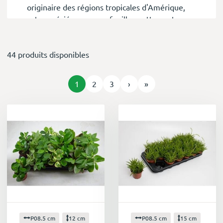
originaire des régions tropicales d'Amérique,
est appréciée pour son feuillage attrayant, sa
diversité de formes et sa résistance
remarquable.
44 produits disponibles
Un feuillage d'une beauté saisissante
Le peperomia se distingue par ses feuilles
charnues et décoratives, qui se déclinent dans
1
2
3
›
»
une large palette de couleurs et de textures.
Des verts profonds aux nuances de rouge et de
crème, en passant par des formes ovales, en
forme de cœur ou même en étoile, chaque
variété de peperomia offre un spectacle visuel
unique.
Une diversité remarquable
Avec plus de 1 000 espèces recensées, le genre
Peperomia propose un choix infini pour
agrémenter votre intérieur. Que vous préfériez
les petites variétés rampantes parfaites pour
P08.5 cm
12 cm
P08.5 cm
15 cm
les suspensions ou les formes plus imposantes