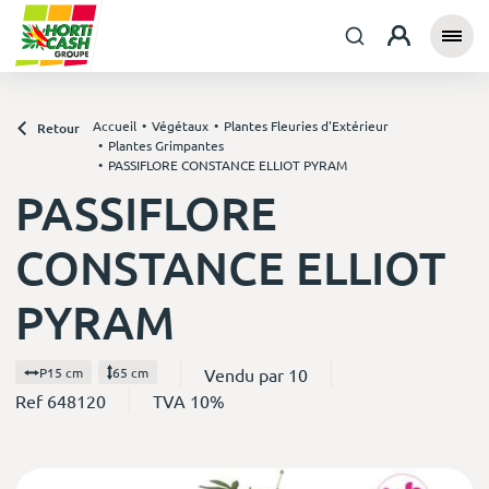
Accueil
Végétaux
Plantes Fleuries d'Extérieur
Retour
Plantes Grimpantes
PASSIFLORE CONSTANCE ELLIOT PYRAM
PASSIFLORE
CONSTANCE ELLIOT
PYRAM
Vendu par 10
P15 cm
65 cm
Ref 648120
TVA 10%