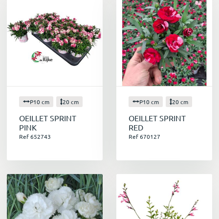
P10 cm
20 cm
P10 cm
20 cm
OEILLET SPRINT
OEILLET SPRINT
PINK
RED
Ref 652743
Ref 670127