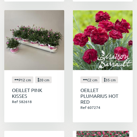
P12 cm
20 cm
C2 cm
35 cm
OEILLET PINK
OEILLET
KISSES
PLUMARIUS HOT
RED
Ref 582618
Ref 607274