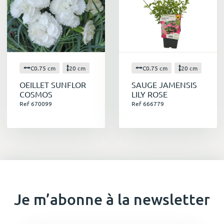
C0.75 cm
20 cm
C0.75 cm
20 cm
OEILLET SUNFLOR
SAUGE JAMENSIS
COSMOS
LILY ROSE
Ref 670099
Ref 666779
Je m’abonne à la newsletter