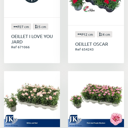
P27 cm
25 cm
P12 cm
24 cm
OEILLET I LOVE YOU
JARD
OEILLET OSCAR
Ref 671066
Ref 654243