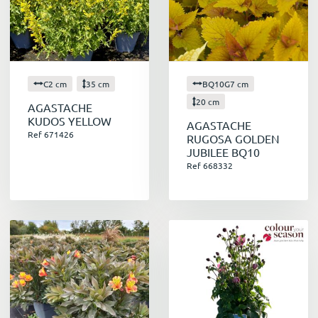
C2 cm
35 cm
BQ10G7 cm
20 cm
AGASTACHE
KUDOS YELLOW
AGASTACHE
Ref 671426
RUGOSA GOLDEN
JUBILEE BQ10
Ref 668332