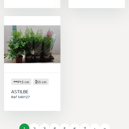
P15 cm
55 cm
ASTILBE
Ref 540127
1
2
3
4
5
6
7
›
»