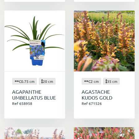
C0.75 cm
20 cm
C2 cm
35 cm
AGAPANTHE
AGASTACHE
UMBELLATUS BLUE
KUDOS GOLD
Ref 658958
Ref 671526