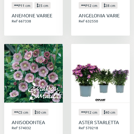
P11 cm
25 cm
P12 cm
28 cm
ANEMONE VARIEE
ANGELONIA VARIE
Ref 667338
Ref 632550
C5 cm
50 cm
P12 cm
40 cm
ANISODONTEA
ASTER STARLETTA
Ref 574032
Ref 570218