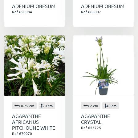
ADENIUM OBESUM
ADENIUM OBESUM
Ref 650984
Ref 665007
C0.75 cm
20 cm
C2 cm
40 cm
AGAPANTHE
AGAPANTHE
AFRICANUS
CRYSTAL
PITCHOUNE WHITE
Ref 653725
Ref 670070