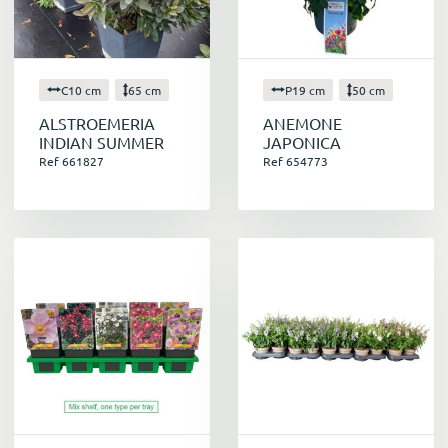
C10 cm
65 cm
P19 cm
50 cm
ALSTROEMERIA
ANEMONE
INDIAN SUMMER
JAPONICA
Ref 661827
Ref 654773