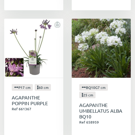
P17 cm
60 cm
BQ10G7 cm
25 cm
AGAPANTHE
POPPIN PURPLE
AGAPANTHE
Ref 661367
UMBELLATUS ALBA
BQ10
Ref 658959