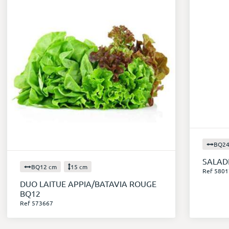
BQ24
SALAD
BQ12 cm
15 cm
Ref 5801
DUO LAITUE APPIA/BATAVIA ROUGE
BQ12
Ref 573667