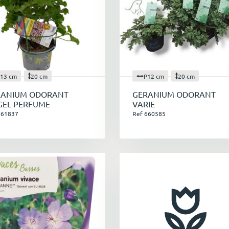
13 cm
20 cm
P12 cm
20 cm
RANIUM ODORANT
GERANIUM ODORANT
GEL PERFUME
VARIE
661837
Ref 660585