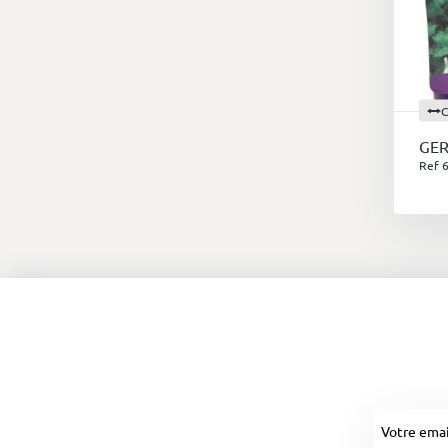
C
GE
Ref 