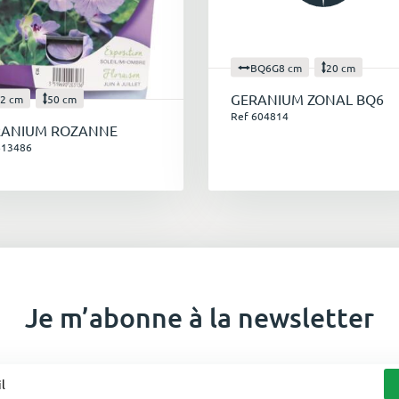
BQ6G8 cm
20 cm
GERANIUM ZONAL BQ6
2 cm
50 cm
Ref 604814
RANIUM ROZANNE
613486
Je m’abonne à la newsletter