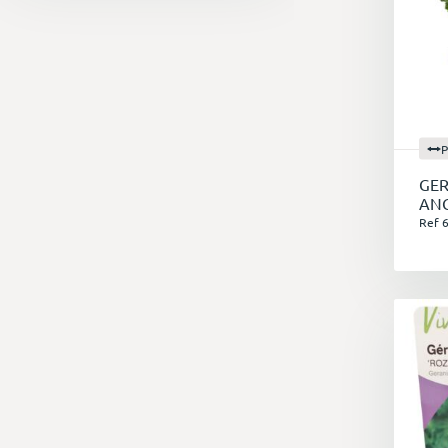
P
GE
AN
Ref 