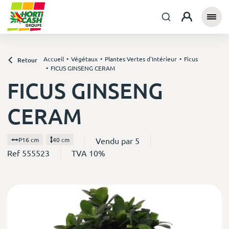
Accueil
Végétaux
Plantes Vertes d'Intérieur
Ficus
Retour
FICUS GINSENG CERAM
FICUS GINSENG
CERAM
Vendu par 5
P16 cm
40 cm
Ref 555523
TVA 10%