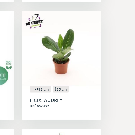
P12 cm
25 cm
FICUS AUDREY
Ref 652396