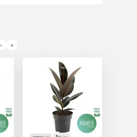
›
»
P17 cm
55 cm