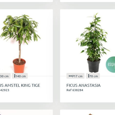
30 cm
140 cm
P17 cm
70 cm
US AMSTEL KING TIGE
FICUS ANASTASIA
642923
Ref 638284