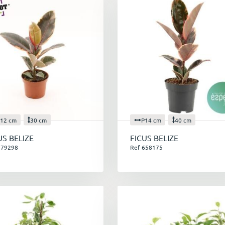
12 cm
30 cm
P14 cm
40 cm
US BELIZE
FICUS BELIZE
579298
Ref 658175