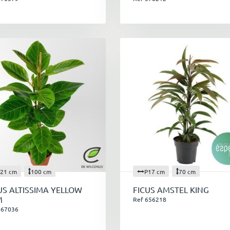
21 cm
100 cm
P17 cm
70 cm
US ALTISSIMA YELLOW
FICUS AMSTEL KING
M
Ref 656218
667036