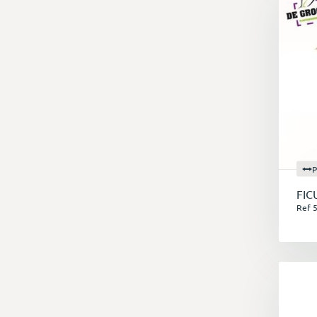
P
FIC
Ref 