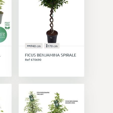
P40 cm
170 cm
L
FICUS BENJAMINA SPIRALE
Ref 670690