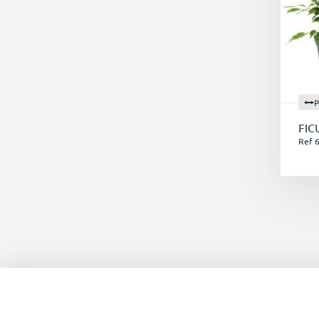
P
FIC
Ref 