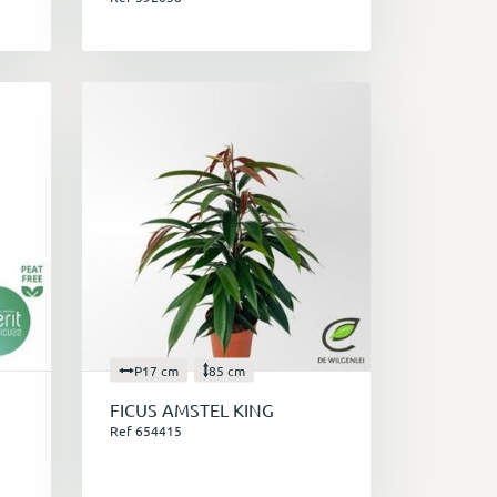
P17 cm
85 cm
FICUS AMSTEL KING
Ref 654415