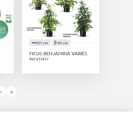
P21 cm
105 cm
FICUS BENJAMINA VARIES
Ref 615657
›
»