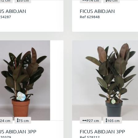
US ABIDJAN
FICUS ABIDJAN
654287
Ref 629848
24 cm
75 cm
P27 cm
105 cm
US ABIDJAN 3PP
FICUS ABIDJAN 3PP
570379
Ref 578212