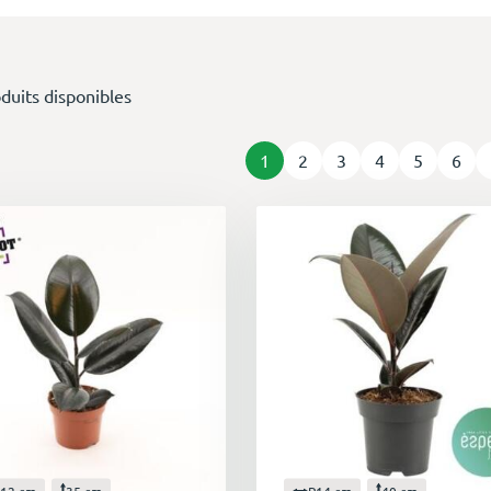
duits disponibles
1
2
3
4
5
6
12 cm
35 cm
P14 cm
40 cm