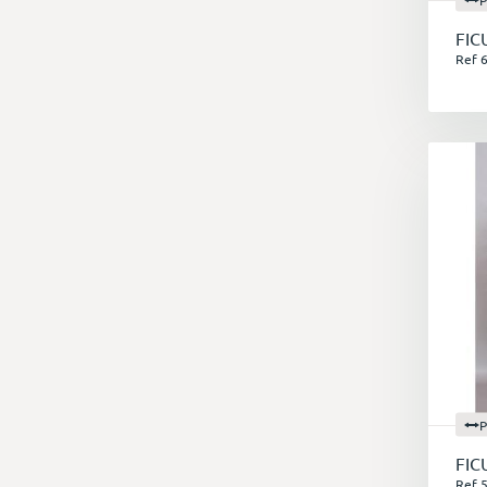
FIC
Ref 
P
FIC
Ref 