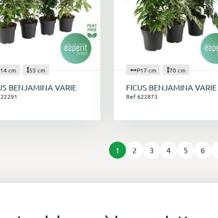
14 cm
55 cm
P17 cm
70 cm
US BENJAMINA VARIE
FICUS BENJAMINA VARIE
622291
Ref 622873
1
2
3
4
5
6