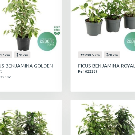
17 cm
70 cm
P08.5 cm
20 cm
US BENJAMINA GOLDEN
FICUS BENJAMINA ROYA
G
Ref 622289
629582