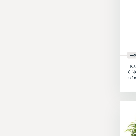
P
FIC
KIN
Ref 