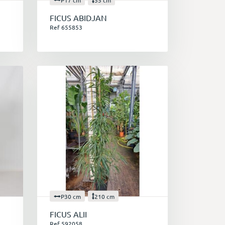
FICUS ABIDJAN
Ref 655853
P30 cm
210 cm
FICUS ALII
Ref 592058