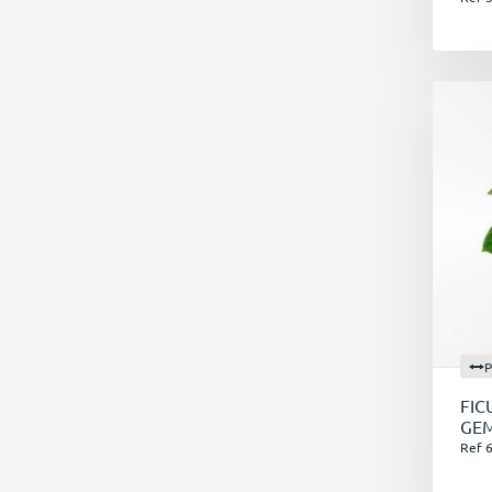
P
FIC
GE
Ref 