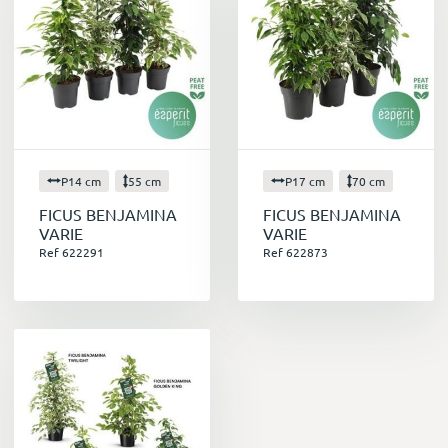
P14 cm
55 cm
P17 cm
70 cm
FICUS BENJAMINA
FICUS BENJAMINA
VARIE
VARIE
Ref 622291
Ref 622873