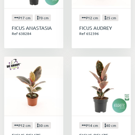
P17 cm
70 cm
P12 cm
25 cm
FICUS ANASTASIA
FICUS AUDREY
Ref 638284
Ref 652396
P12 cm
30 cm
P14 cm
40 cm