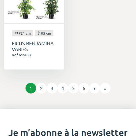
P21 cm
105 cm
FICUS BENJAMINA
VARIES
Ref 615657
1
2
3
4
5
6
›
»
Je m’abonne à la newsletter