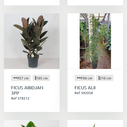
P27 cm
105 cm
P30 cm
210 cm
FICUS ABIDJAN
FICUS ALII
3PP
Ref 592058
Ref 578212