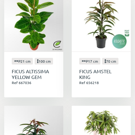
P21 cm
100 cm
P17 cm
70 cm
FICUS ALTISSIMA
FICUS AMSTEL
YELLOW GEM
KING
Ref 667036
Ref 656218