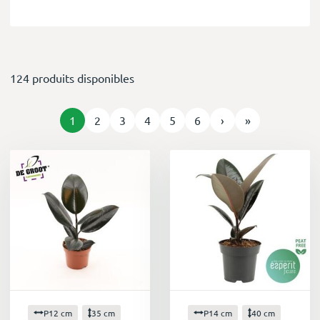
124 produits disponibles
1
2
3
4
5
6
›
»
P12 cm
35 cm
P14 cm
40 cm