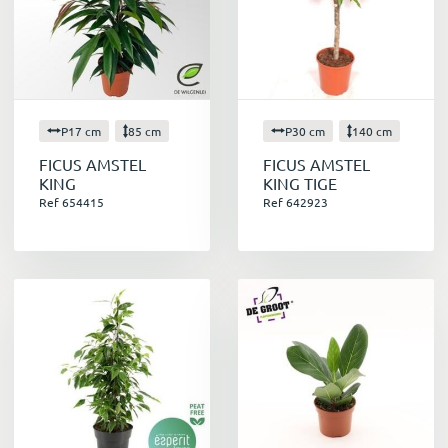
P17 cm
85 cm
P30 cm
140 cm
FICUS AMSTEL
FICUS AMSTEL
KING
KING TIGE
Ref 654415
Ref 642923