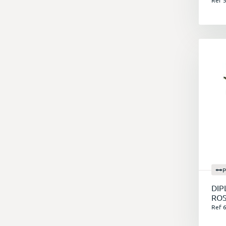
Ref 
P
DIP
ROS
Ref 