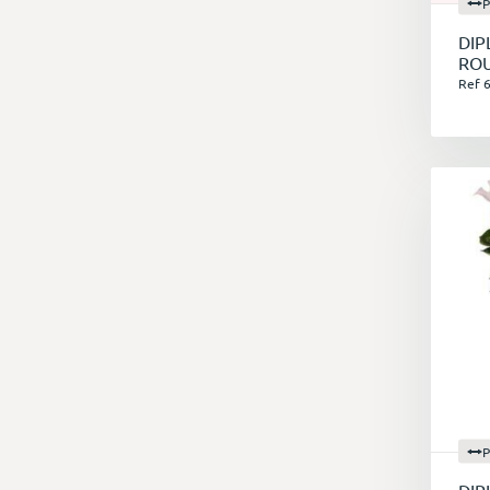
P
DIP
C
RO
Ref 
P