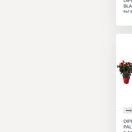
DIP
BLA
Ref 
P
En
un
a
E
Vo
P
DIP
PAL