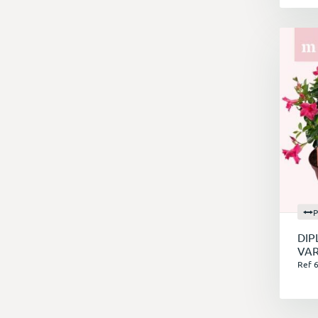
P
DIP
VAR
Ref 