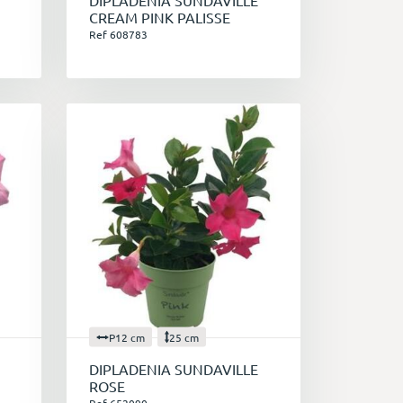
DIPLADENIA SUNDAVILLE
CREAM PINK PALISSE
Ref 608783
ssibilité de créer des espaces extérieurs
de de floraison en font une plante très
.
 la saison est lancée !
P12 cm
25 cm
DIPLADENIA SUNDAVILLE
ROSE