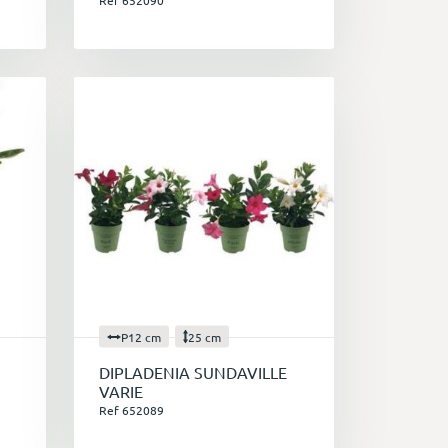
Ref 652090
P12 cm
25 cm
DIPLADENIA SUNDAVILLE
VARIE
Ref 652089