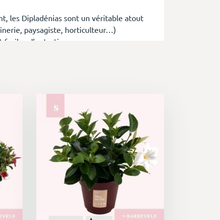
t, les Dipladénias sont un véritable atout
inerie, paysagiste, horticulteur…)
t faciles d’entretien.
rolongée. Elle s'étend du printemps
 au rose délicat et parfois même en jaune.
 et balcons.
versité de formes, des plantes
lantes buissonnantes parfaites pour les
é d'entretien. Ils s'adaptent à différents
 idéale pour les jardiniers débutants