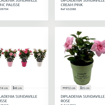
LADENIA SUNDAVILLE
DIPLADENIA SUNDAVILLE
NC PALISSE
CREAM PINK
609794
Ref 652088
lus qu’une plante, un atout pour votre boutique
 proposant des Dipladénias à vos clients, vous leur offrez la po
iques et colorés. Leur facilité d'entretien et leur longue pério
ppréciée des amoureux du végétal peu importe leur expérience
t maintenant, plus de temps à perdre !
us êtes au bon endroit pour découvrir votre prochain bestseller,
14 cm
40 cm
P12 cm
25 cm
LADENIA SUNDAVILLE
DIPLADENIA SUNDAVILLE
ISSE
ROSE