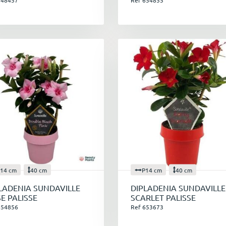
548457
Ref 654855
14 cm
40 cm
P14 cm
40 cm
LADENIA SUNDAVILLE
DIPLADENIA SUNDAVILLE
E PALISSE
SCARLET PALISSE
654856
Ref 653673