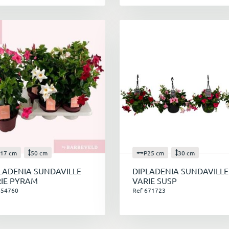
17 cm
50 cm
P25 cm
30 cm
LADENIA SUNDAVILLE
DIPLADENIA SUNDAVILLE
IE PYRAM
VARIE SUSP
654760
Ref 671723