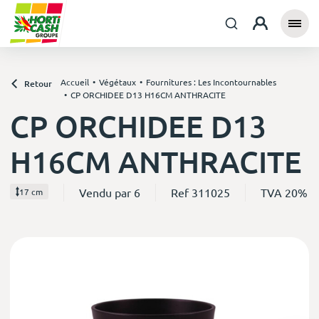
Accueil
Végétaux
Fournitures : Les Incontournables
Retour
CP ORCHIDEE D13 H16CM ANTHRACITE
CP ORCHIDEE D13
H16CM ANTHRACITE
Vendu par 6
Ref 311025
TVA 20%
17 cm