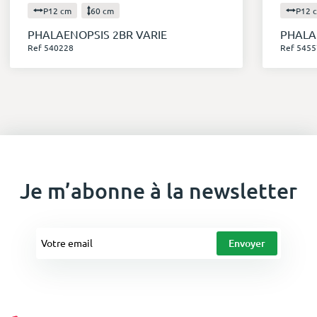
P12 cm
60 cm
P12 
PHALAENOPSIS 2BR VARIE
PHALA
Ref 540228
Ref 5455
Je m’abonne à la newsletter