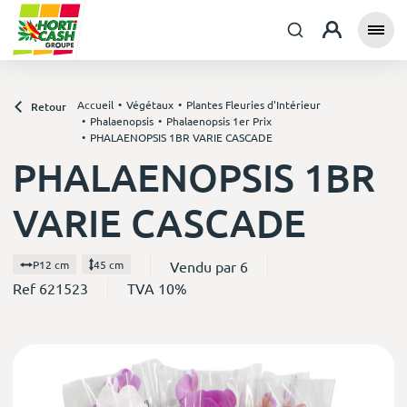
Accueil
Végétaux
Plantes Fleuries d'Intérieur
Retour
Phalaenopsis
Phalaenopsis 1er Prix
PHALAENOPSIS 1BR VARIE CASCADE
PHALAENOPSIS 1BR
VARIE CASCADE
Vendu par 6
P12 cm
45 cm
Ref 621523
TVA 10%