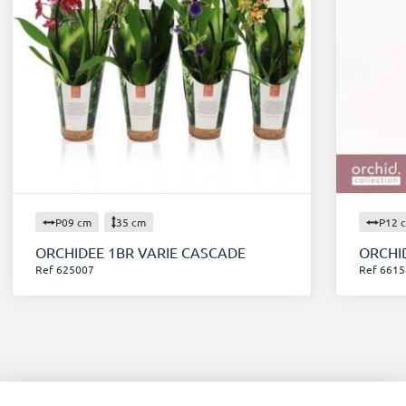
P09 cm
35 cm
P12 
ORCHIDEE 1BR VARIE CASCADE
ORCHI
Ref 625007
Ref 6615