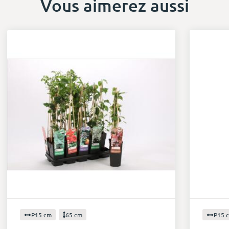
Vous aimerez aussi
P15 cm
65 cm
P15 