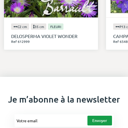
C2 cm
35 cm
FLEURI
P13 
DELOSPERMA VIOLET WONDER
CAMPA
Ref 612999
Ref 6548
Je m’abonne à la newsletter