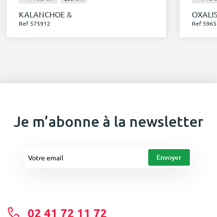
KALANCHOE &
OXALI
Ref 575912
Ref 5965
Je m’abonne à la newsletter
02 41 72 11 72