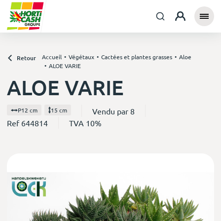
Accueil
Végétaux
Cactées et plantes grasses
Aloe
Retour
ALOE VARIE
ALOE VARIE
Vendu par 8
P12 cm
15 cm
Ref 644814
TVA 10%