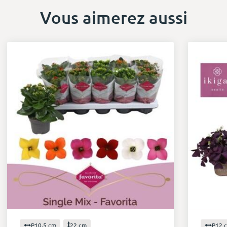
Vous aimerez aussi
P10.5 cm
22 cm
P12 