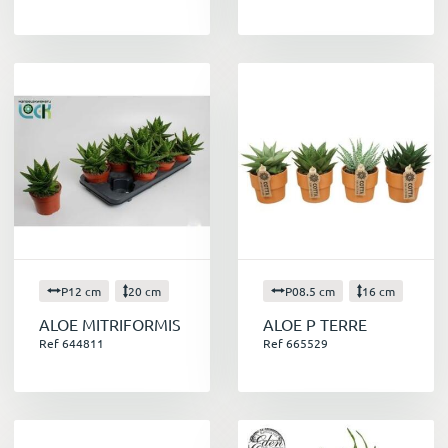
P12 cm
20 cm
P08.5 cm
16 cm
ALOE MITRIFORMIS
ALOE P TERRE
Ref 644811
Ref 665529