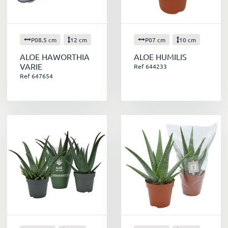
P08.5 cm
12 cm
P07 cm
10 cm
ALOE HAWORTHIA
ALOE HUMILIS
VARIE
Ref 644233
Ref 647654