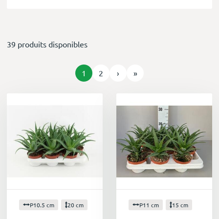
39 produits disponibles
1
2
›
»
P10.5 cm
20 cm
P11 cm
15 cm