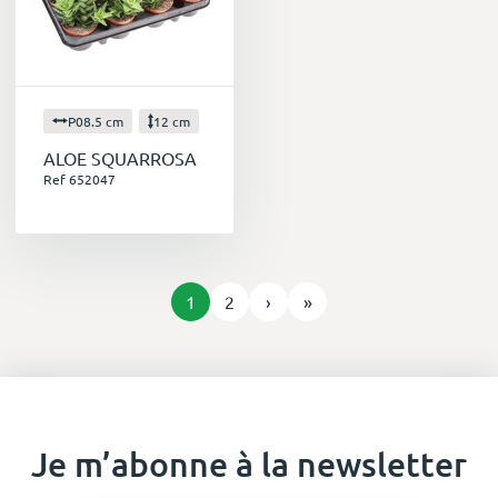
P08.5 cm
12 cm
ALOE SQUARROSA
Ref 652047
1
2
›
»
Je m’abonne à la newsletter