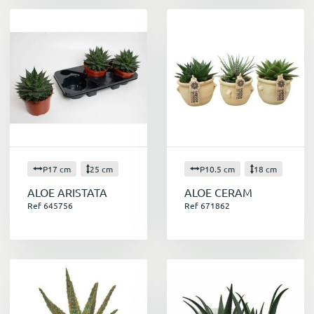
P17 cm
25 cm
P10.5 cm
18 cm
ALOE ARISTATA
ALOE CERAM
Ref 645756
Ref 671862