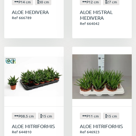
P14 cm
30 cm
P12 cm
27 cm
ALOE MEDIVERA
ALOE MISTRAL
MEDIVERA
Ref 666789
Ref 664042
P08.5 cm
15 cm
P11 cm
15 cm
ALOE MITRIFORMIS
ALOE MITRIFORMIS
Ref 644810
Ref 646923