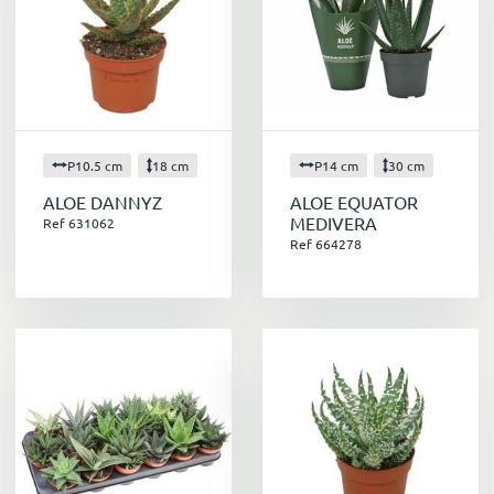
P10.5 cm
18 cm
P14 cm
30 cm
ALOE DANNYZ
ALOE EQUATOR
MEDIVERA
Ref 631062
Ref 664278