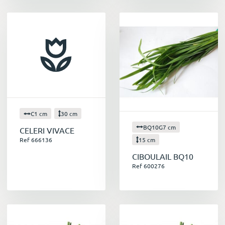
C1 cm
30 cm
BQ10G7 cm
CELERI VIVACE
15 cm
Ref 666136
CIBOULAIL BQ10
Ref 600276