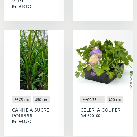
VERT
Ref 610163
C5 cm
50 cm
C0.75 cm
20 cm
CANNE A SUCRE
CELERI A COUPER
POURPRE
Ref 600100
Ref 643375