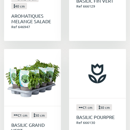
BASILIC FIN VERT
40 cm
Ref 666129
AROMATIQUES
MELANGE SALADE
Ref 646947
C1 cm
30 cm
C1 cm
30 cm
BASILIC POURPRE
Ref 666130
BASILIC GRAND