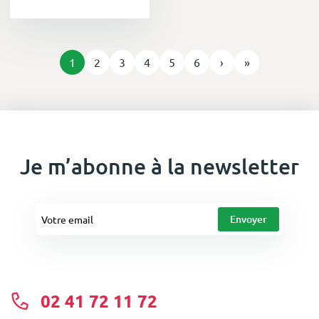
1
2
3
4
5
6
›
»
Je m’abonne à la newsletter
02 41 72 11 72