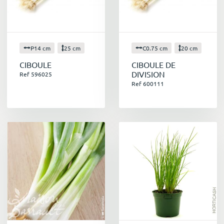
P14 cm
25 cm
C0.75 cm
20 cm
CIBOULE
CIBOULE DE
DIVISION
Ref 596025
Ref 600111