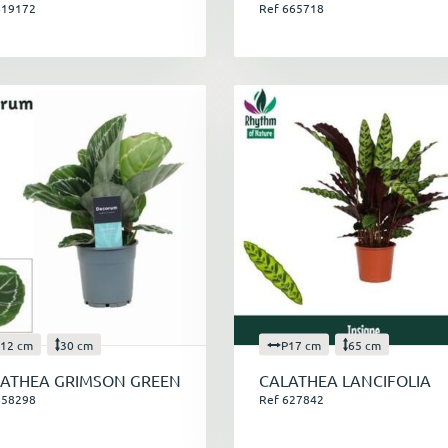
619172
Ref 665718
12 cm
30 cm
P17 cm
65 cm
ATHEA GRIMSON GREEN
CALATHEA LANCIFOLIA
658298
Ref 627842