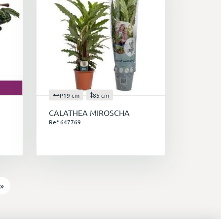
P19 cm
85 cm
CALATHEA MIROSCHA
Ref 647769
»