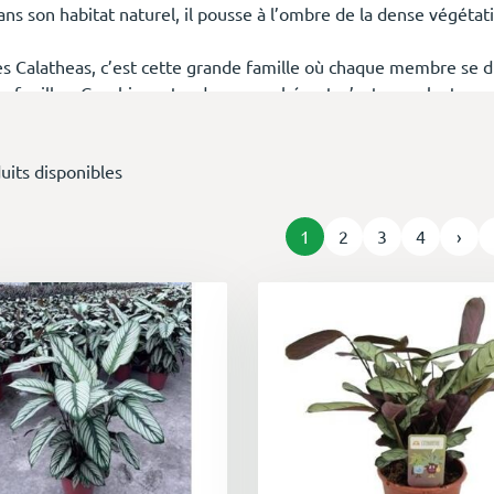
ans son habitat naturel, il pousse à l’ombre de la dense végét
es Calatheas, c’est cette grande famille où chaque membre se d
es feuilles. Graphique, tendance, exubérant, c’est une plante ve
ème, font partie de la palette d’aquarelle qui orne son feuillag
 la jolie famille des plantes "
Whaou
". Les plantes lovers en ra
uits disponibles
incroyables collections.
tite particularité du calathea : dès que les premières lueurs du 
1
2
3
4
›
éploient. Elles s’ouvrent pour capturer la lumière, et enclanche
rrive le soir, observez-les se refermer, se recourber. Le calath
e processus naturel appelé nyctinastie.
ans le langage des fleurs, le calathea exprime le renouveau. Cet
ec l’expression « tourner la page » (to turn a leaf), que notre jo
ffrir un calathea à une personne qui prend un nouveau départ e
t s’offrir ce cadeau à soi-même, on adore l’idée ! C'est un chou
out en se faisant du bien sûr du long terme. Car comme bon nom