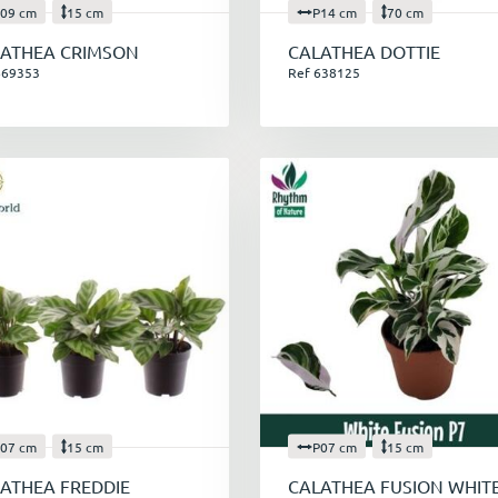
09 cm
15 cm
P14 cm
70 cm
ATHEA CRIMSON
CALATHEA DOTTIE
669353
Ref 638125
07 cm
15 cm
P07 cm
15 cm
ATHEA FREDDIE
CALATHEA FUSION WHIT