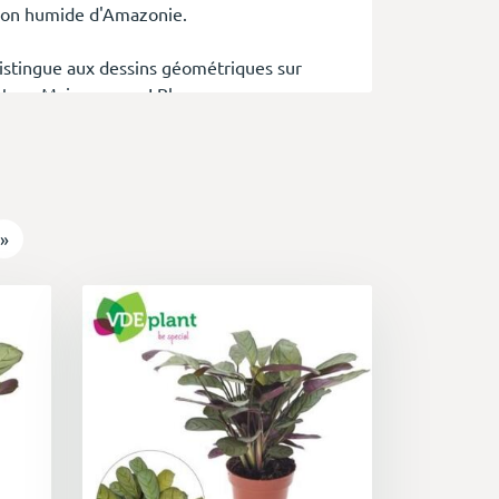
ation humide d'Amazonie.
istingue aux dessins géométriques sur
rte… Mais pas que ! Blanc, rose, pourpre,
e. On comprend vite pourquoi il fait partie
follent, et se lancent même dans
jour apparaissent, ses feuilles se
»
r la magie de la photosynthèse. Et quand
ea optimise ses dépenses d’énergie grâce à
te jolie symbolique est en lien direct
lie plante applique à la lettre chaque soir.
st une attention toute trouvée.
ette moyen de booster sa confiance en soi,
bre d'études l'ont prouvé, les plantes