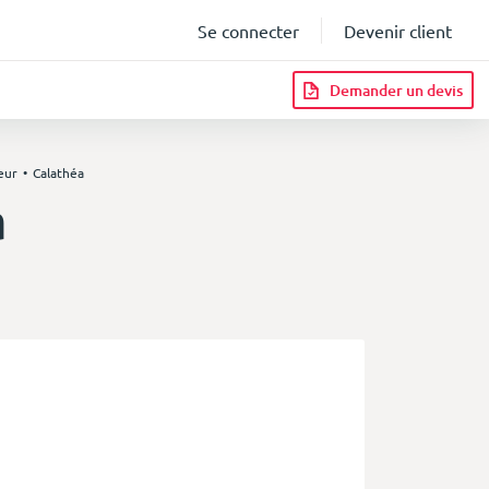
Se connecter
Devenir client
Demander un devis
eur
Calathéa
a
infos