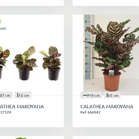
07 cm
15 cm
P19 cm
65 cm
LATHEA MAKOYANA
CALATHEA MAKOYANA
657529
Ref 666942