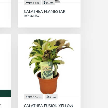
P14 cm
45 cm
CALATHEA FLAMESTAR
Ref 666857
P10.5 cm
15 cm
E
CALATHEA FUSION YELLOW