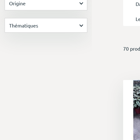
Origine
D
L
Thématiques
s
cr
de
70 prod
d'
Pe
d
a
c
D
av
O
E
t