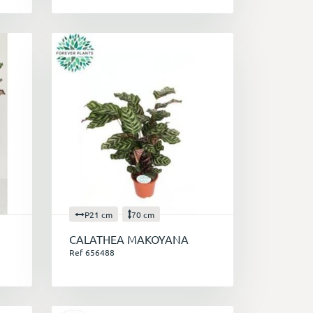
P21 cm
70 cm
CALATHEA MAKOYANA
Ref 656488