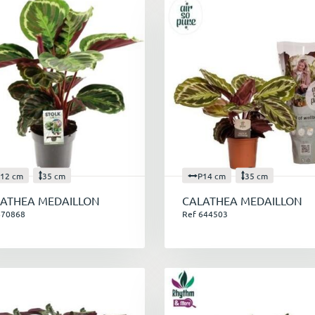
12 cm
35 cm
P14 cm
35 cm
ATHEA MEDAILLON
CALATHEA MEDAILLON
670868
Ref 644503