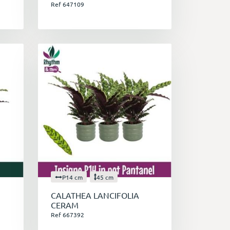
Ref 647109
P14 cm
45 cm
CALATHEA LANCIFOLIA
CERAM
Ref 667392