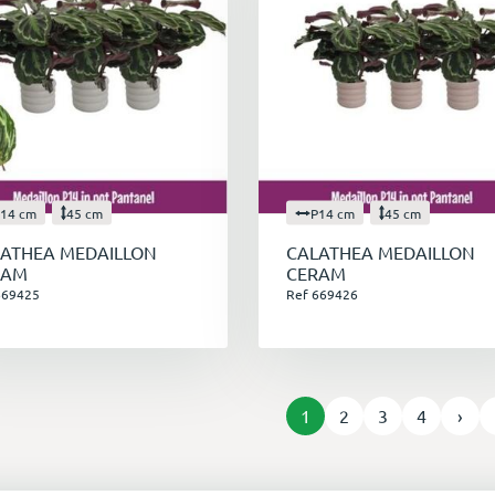
14 cm
45 cm
P14 cm
45 cm
ATHEA MEDAILLON
CALATHEA MEDAILLON
RAM
CERAM
669425
Ref 669426
1
2
3
4
›