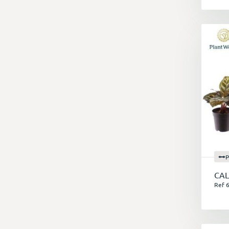
P
CA
Ref 