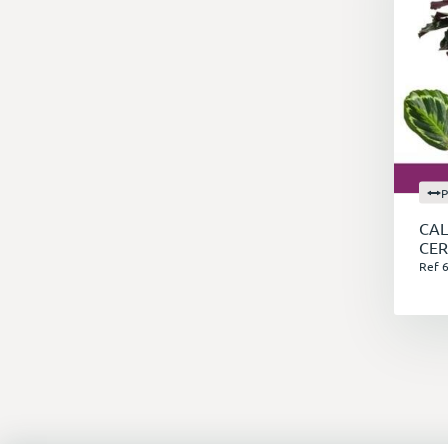
P
CAL
CE
Ref 