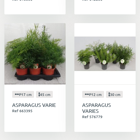
P17 cm
45 cm
P12 cm
30 cm
ASPARAGUS VARIE
ASPARAGUS
VARIES
Ref 663395
Ref 576779