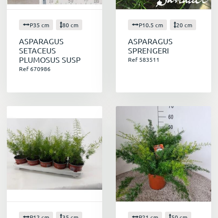
P35 cm
80 cm
P10.5 cm
20 cm
ASPARAGUS
ASPARAGUS
SETACEUS
SPRENGERI
PLUMOSUS SUSP
Ref 583511
Ref 670986
P12 cm
35 cm
P21 cm
50 cm