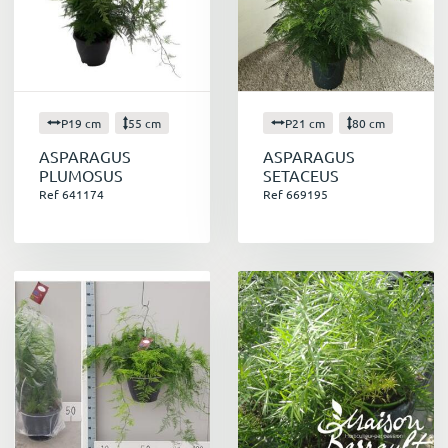
P19 cm
55 cm
P21 cm
80 cm
ASPARAGUS
ASPARAGUS
PLUMOSUS
SETACEUS
Ref 641174
Ref 669195