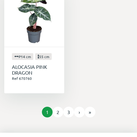
P14 cm
55 cm
ALOCASIA PINK
DRAGON
Ref 670760
1
2
3
›
»