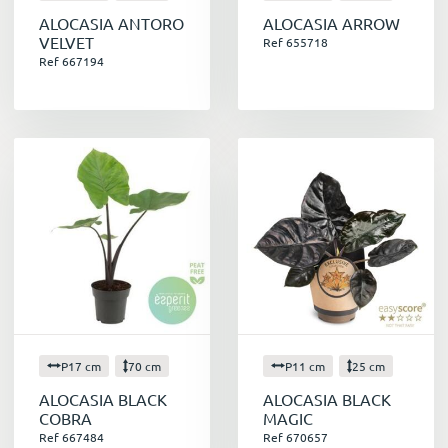
ALOCASIA ANTORO
ALOCASIA ARROW
VELVET
Ref 655718
Ref 667194
P17 cm
70 cm
P11 cm
25 cm
ALOCASIA BLACK
ALOCASIA BLACK
COBRA
MAGIC
Ref 667484
Ref 670657