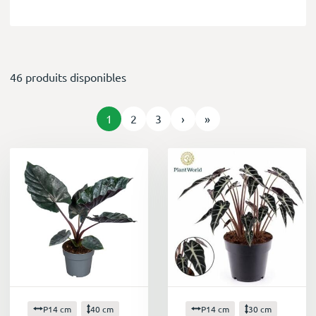
46 produits disponibles
1
2
3
›
»
P14 cm
40 cm
P14 cm
30 cm