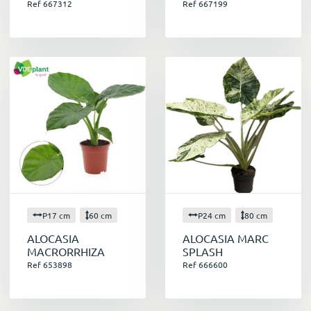
Ref 667312
Ref 667199
P17 cm
60 cm
P24 cm
80 cm
ALOCASIA
ALOCASIA MARC
MACRORRHIZA
SPLASH
Ref 653898
Ref 666600