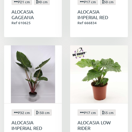
P21 cm
90 cm
P17 cm
50 cm
ALOCASIA
ALOCASIA
GAGEANA
IMPERIAL RED
Ref 610625
Ref 666834
P32 cm
150 cm
P17 cm
55 cm
ALOCASIA
ALOCASIA LOW
IMPERIAL RED
RIDER