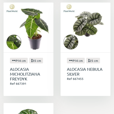
P14 cm
35 cm
P14 cm
25 cm
ALOCASIA
ALOCASIA NEBULA
MICHOLITZIANA
SILVER
FREYDYK
Ref 667455
Ref 667391