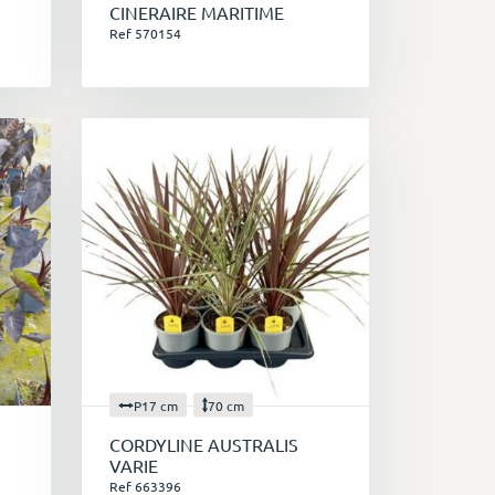
I
CINERAIRE MARITIME
Ref 570154
P17 cm
70 cm
CORDYLINE AUSTRALIS
VARIE
Ref 663396