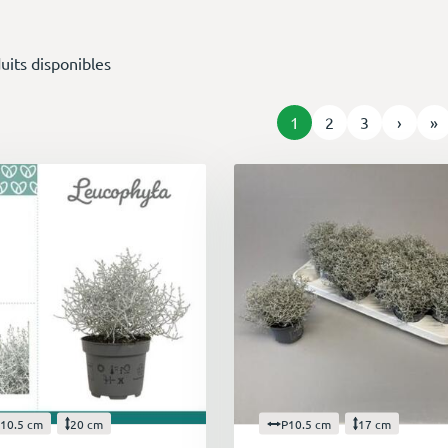
uits disponibles
1
2
3
›
»
10.5 cm
20 cm
P10.5 cm
17 cm