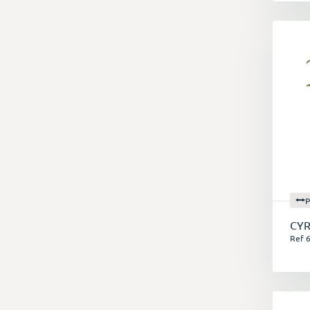
P
CY
Ref 