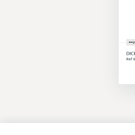
P
DIC
Ref 