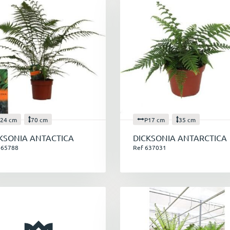
24 cm
70 cm
P17 cm
35 cm
KSONIA ANTACTICA
DICKSONIA ANTARCTICA
665788
Ref 637031