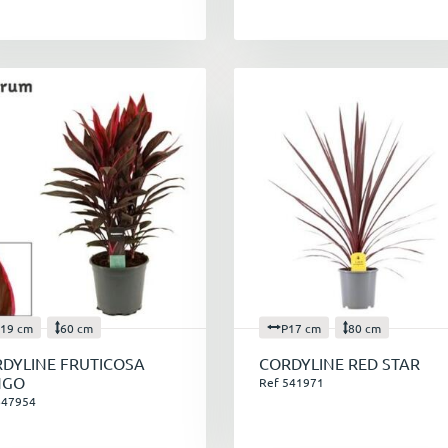
19 cm
60 cm
P17 cm
80 cm
DYLINE FRUTICOSA
CORDYLINE RED STAR
NGO
Ref 541971
647954