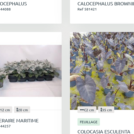
LOCEPHALUS
CALOCEPHALUS BROWNI
544088
Ref 581421
12 cm
20 cm
C2 cm
35 cm
ERAIRE MARITIME
FEUILLAGE
544257
COLOCASIA ESCULENTA