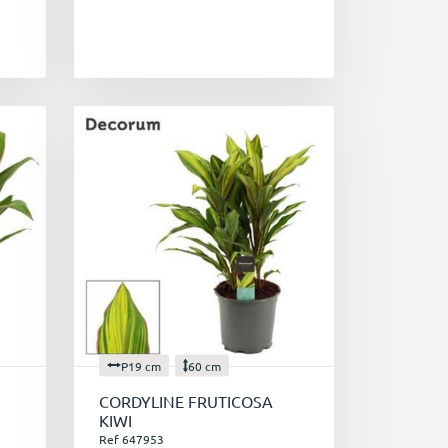
P19 cm
60 cm
CORDYLINE FRUTICOSA
KIWI
Ref 647953