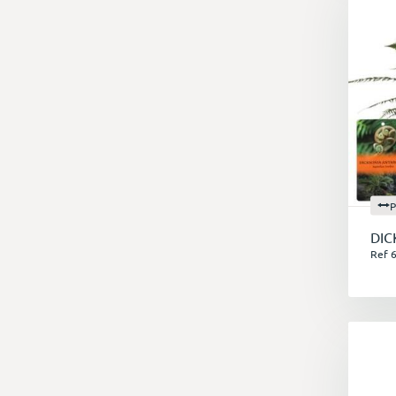
P
DIC
Ref 