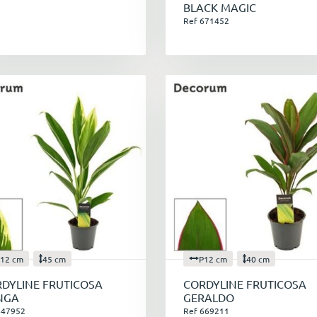
BLACK MAGIC
Ref 671452
12 cm
45 cm
P12 cm
40 cm
DYLINE FRUTICOSA
CORDYLINE FRUTICOSA
NGA
GERALDO
647952
Ref 669211