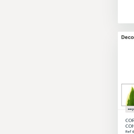
P
COR
CO
Ref 