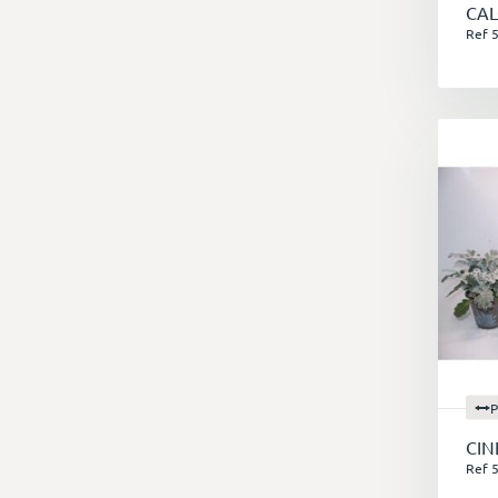
CA
Ref 
P
CIN
Ref 