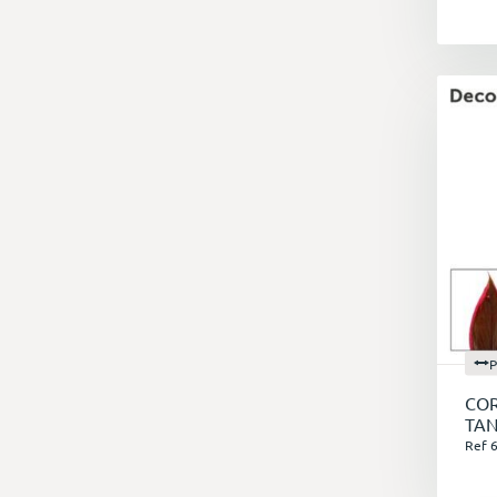
P
COR
TA
Ref 