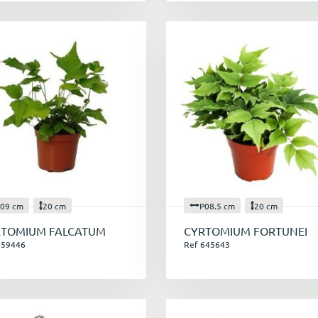
09 cm
20 cm
P08.5 cm
20 cm
RTOMIUM FALCATUM
CYRTOMIUM FORTUNEI
659446
Ref 645643