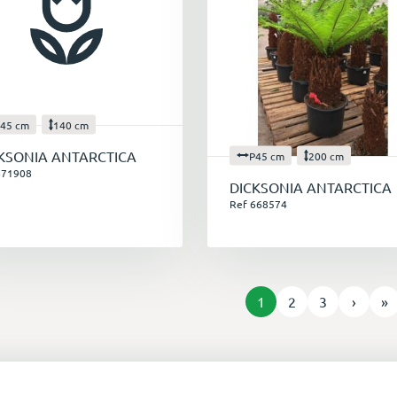
45 cm
140 cm
KSONIA ANTARCTICA
P45 cm
200 cm
671908
DICKSONIA ANTARCTICA
Ref 668574
1
2
3
›
»