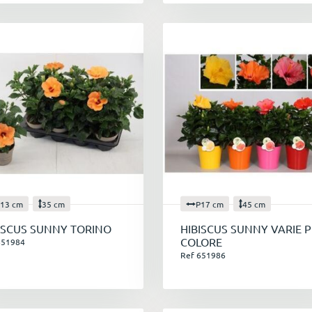
13 cm
35 cm
P17 cm
45 cm
ISCUS SUNNY TORINO
HIBISCUS SUNNY VARIE P
COLORE
651984
Ref 651986