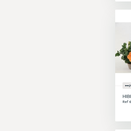
P
HIB
Ref 