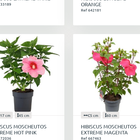
ORANGE
633189
Ref 642181
17 cm
45 cm
C5 cm
60 cm
ISCUS MOSCHEUTOS
HIBISCUS MOSCHEUTOS
REME HOT PINK
EXTREME MAGENTA
672036
Ref 667463