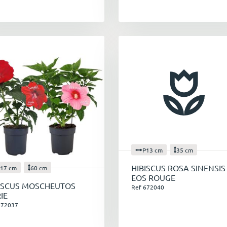
P13 cm
35 cm
HIBISCUS ROSA SINENSIS
17 cm
60 cm
EOS ROUGE
ISCUS MOSCHEUTOS
Ref 672040
IE
672037