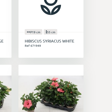
P19 cm
55 cm
GE
HIBISCUS SYRIACUS WHITE
Ref 671949