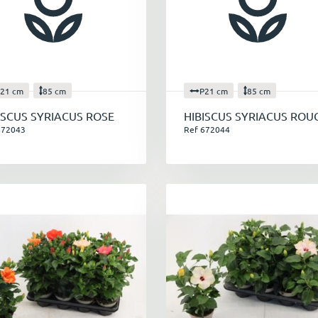
21 cm
85 cm
P21 cm
85 cm
ISCUS SYRIACUS ROSE
HIBISCUS SYRIACUS ROU
672043
Ref 672044