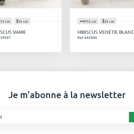
13 cm
35 cm
P13 cm
35 cm
ISCUS VARIE
HIBISCUS VENETIE BLAN
659597
Ref 642944
Je m’abonne à la newsletter