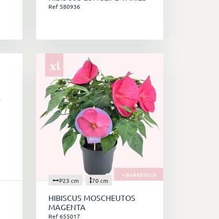
Ref 580936
P23 cm
70 cm
HIBISCUS MOSCHEUTOS
MAGENTA
Ref 655017