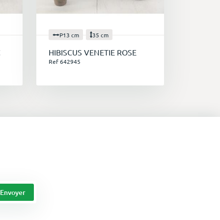
P13 cm
35 cm
C
HIBISCUS VENETIE ROSE
Ref 642945