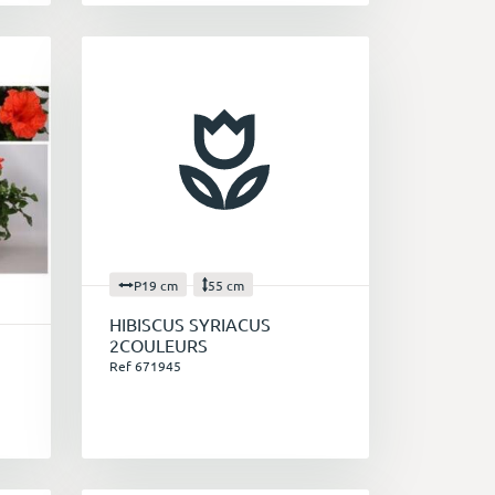
P19 cm
55 cm
HIBISCUS SYRIACUS
2COULEURS
Ref 671945