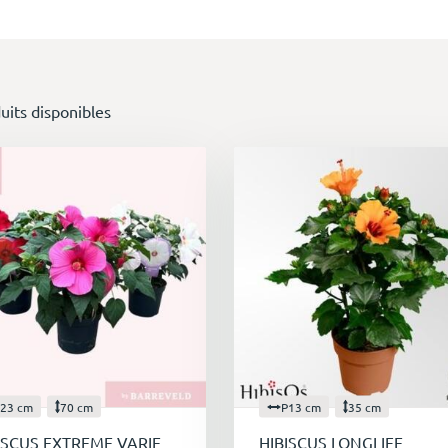
uits disponibles
23 cm
70 cm
P13 cm
35 cm
ISCUS EXTREME VARIE
HIBISCUS LONGLIFE