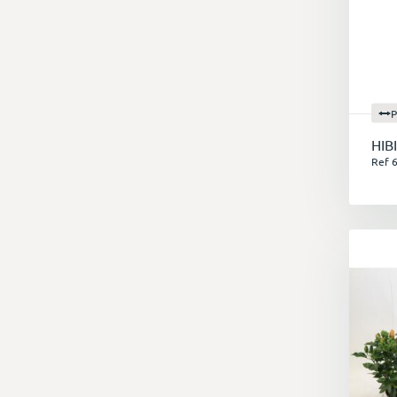
P
HIB
Ref 