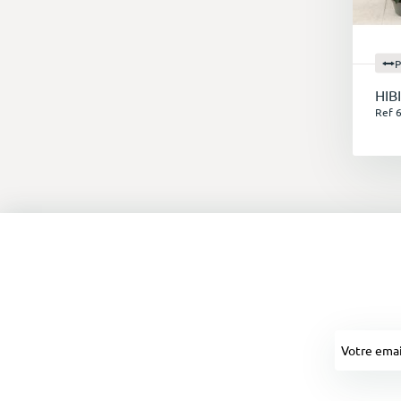
P
HIB
Ref 