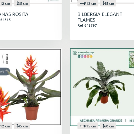
élangez les formes, les couleurs et les variétés pour une présent
12 cm
35 cm
P12 cm
45 cm
NAS ROSITA
BILBERGIA ELEGANT
 si vous intégriez vos
Broméliacées
à vos décorations de Noël 
FLAMES
664315
associant à des bougies ou des boules de Noël. Sous le sapin, c'
Ref 642797
os proches.
ORTICASH
, votre grossiste en plantes, vous propose une larg
yez plutôt classique, ou à la recherche d'originalité, vous trou
rrespond. N’hésitez plus, et laissez-vous tenter par ces petites
our avoir plus d’informations au sujet des
exotiques
, nous vous
u mois de décembre
.
12 cm
45 cm
P15 cm
60 cm