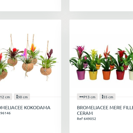
12 cm
30 cm
P13 cm
55 cm
OMELIACEE KOKODAMA
BROMELIACEE MERE FILL
CERAM
596146
Ref 649052