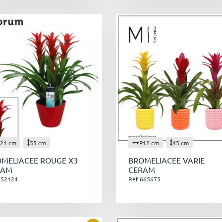
21 cm
55 cm
P12 cm
45 cm
MELIACEE ROUGE X3
BROMELIACEE VARIE
RAM
CERAM
652124
Ref 665675