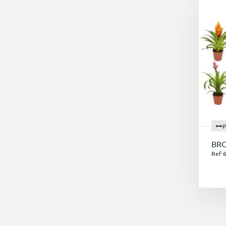
P
BRO
Ref 