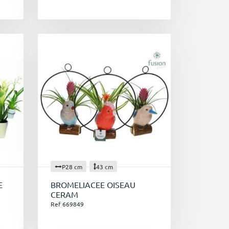
P28 cm
43 cm
E
BROMELIACEE OISEAU
CERAM
Ref 669849