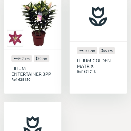
P35 cm
45 cm
P17 cm
50 cm
LILIUM GOLDEN
MATRIX
LILIUM
Ref 671713
ENTERTAINER 3PP
Ref 628150