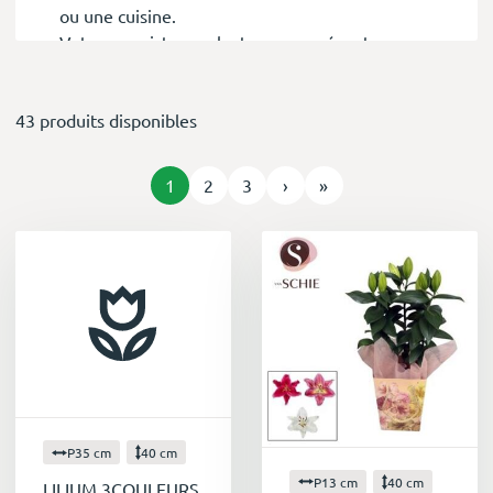
ou une cuisine.
Votre grossiste en plantes vous présente sa
collection de lilium : faites votre choix !
43 produits disponibles
1
2
3
›
»
P35 cm
40 cm
P13 cm
40 cm
LILIUM 3COULEURS