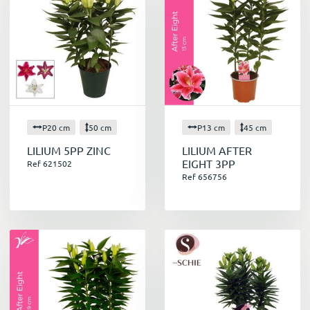
P20 cm
50 cm
P13 cm
45 cm
LILIUM 5PP ZINC
LILIUM AFTER
EIGHT 3PP
Ref 621502
Ref 656756