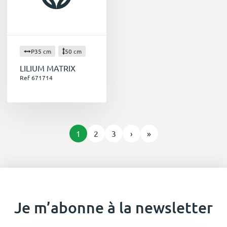
P35 cm
50 cm
LILIUM MATRIX
Ref 671714
1
2
3
›
»
Je m’abonne à la newsletter