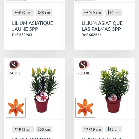
P19 cm
45 cm
P19 cm
40 cm
LILIUM ASIATIQUE
LILIUM ASIATIQUE
JAUNE 5PP
LAS PALMAS 5PP
Ref 652983
Ref 662661
P13 cm
35 cm
P19 cm
45 cm