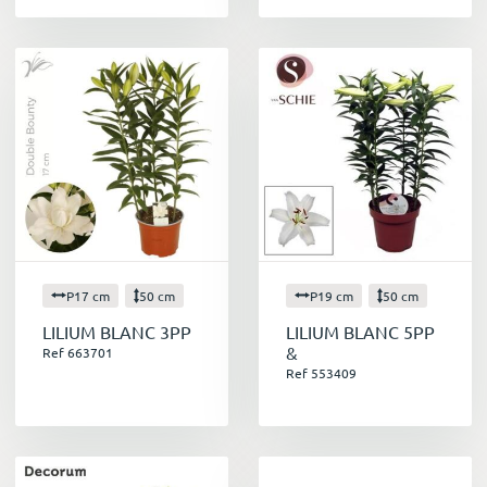
P17 cm
50 cm
P19 cm
50 cm
LILIUM BLANC 3PP
LILIUM BLANC 5PP
&
Ref 663701
Ref 553409