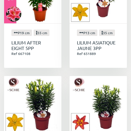
P19 cm
55 cm
P13 cm
35 cm
LILIUM AFTER
LILIUM ASIATIQUE
EIGHT 5PP
JAUNE 3PP
Ref 667108
Ref 651889