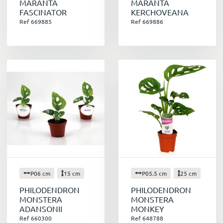
MARANTA
MARANTA
FASCINATOR
KERCHOVEANA
Ref 669885
Ref 669886
P06 cm
15 cm
P05.5 cm
25 cm
PHILODENDRON
PHILODENDRON
MONSTERA
MONSTERA
ADANSONII
MONKEY
Ref 660300
Ref 648788