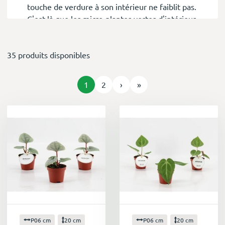
touche de verdure à son intérieur ne faiblit pas.
C'est là que les micro-plantes vertes d'intérieur
entrent en jeu, offrant une solution idéale pour
végétaliser les petits espaces.
35 produits disponibles
Qu'est-ce qu'une micro-plante verte
d'intérieur ?
Les micro-plantes vertes d'intérieur sont tout
1
2
›
»
simplement des versions miniatures de plantes
d'intérieur populaires. Elles mesurent
généralement moins de 15 cm de hauteur et de
largeur, ce qui les rend parfaites pour les
rebords de fenêtre, les bureaux, les étagères et
même les terrariums.
Pourquoi choisir des micro-plantes vertes
d'intérieur ?
Les micro-plantes vertes d'intérieur présentent
de nombreux avantages qui en font un choix
idéal pour les particuliers et les entreprises :
P06 cm
20 cm
P06 cm
20 cm