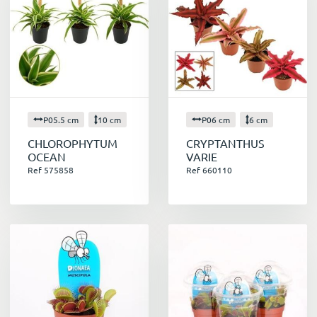
P05.5 cm
10 cm
P06 cm
6 cm
CHLOROPHYTUM
CRYPTANTHUS
OCEAN
VARIE
Ref 575858
Ref 660110