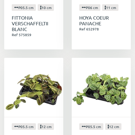
P05.5 cm
10 cm
P06 cm
11 cm
FITTONIA
HOYA COEUR
VERSCHAFFELTII
PANACHE
BLANC
Ref 652978
Ref 575859
P05.5 cm
12 cm
P05.5 cm
12 cm