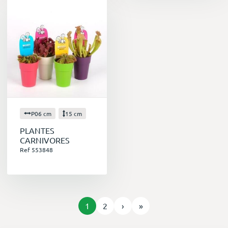
P06 cm
15 cm
PLANTES
CARNIVORES
Ref 553848
1
2
›
»