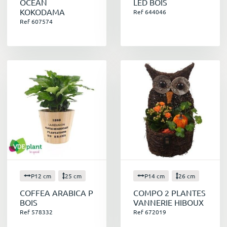
OCEAN
LED BOIS
KOKODAMA
Ref 644046
Ref 607574
P12 cm
25 cm
P14 cm
26 cm
COFFEA ARABICA P
COMPO 2 PLANTES
BOIS
VANNERIE HIBOUX
Ref 578332
Ref 672019