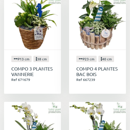
P13 cm
38 cm
P23 cm
40 cm
COMPO 3 PLANTES
COMPO 4 PLANTES
VANNERIE
BAC BOIS
Ref 671679
Ref 667239