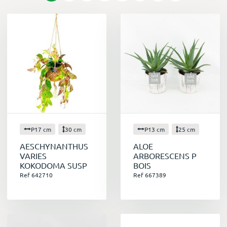
P17 cm
30 cm
P13 cm
25 cm
AESCHYNANTHUS
ALOE
VARIES
ARBORESCENS P
KOKODOMA SUSP
BOIS
Ref 642710
Ref 667389