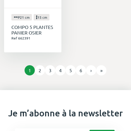
P21 cm
15 cm
COMPO 5 PLANTES
PANIER OSIER
Ref 662391
1
2
3
4
5
6
›
»
Je m’abonne à la newsletter