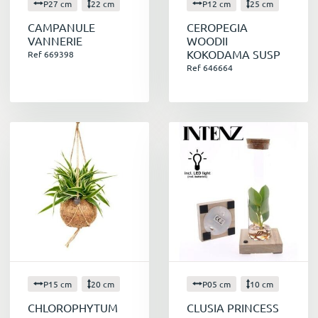
P27 cm
22 cm
P12 cm
25 cm
CAMPANULE
CEROPEGIA
VANNERIE
WOODII
KOKODAMA SUSP
Ref 669398
Ref 646664
P15 cm
20 cm
P05 cm
10 cm
CHLOROPHYTUM
CLUSIA PRINCESS