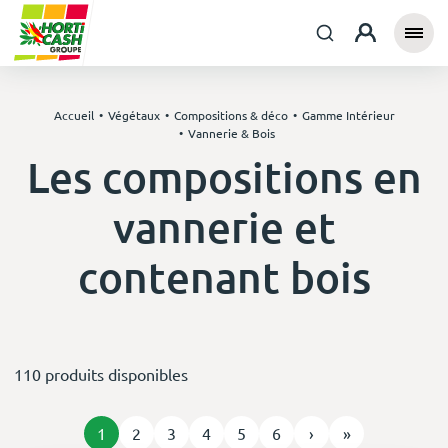
Accueil
Végétaux
Compositions & déco
Gamme Intérieur
Vannerie & Bois
Les compositions en
vannerie et
contenant bois
110 produits disponibles
1
2
3
4
5
6
›
»