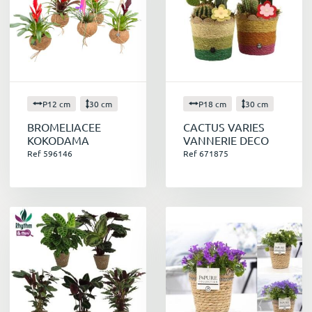
P12 cm
30 cm
P18 cm
30 cm
BROMELIACEE
CACTUS VARIES
KOKODAMA
VANNERIE DECO
Ref 596146
Ref 671875