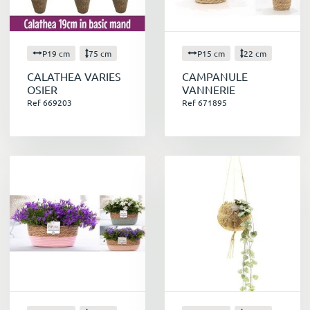
P19 cm
75 cm
P15 cm
22 cm
CALATHEA VARIES
CAMPANULE
OSIER
VANNERIE
Ref 669203
Ref 671895