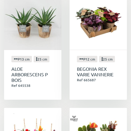
P13 cm
25 cm
P12 cm
25 cm
ALOE
BEGONIA REX
ARBORESCENS P
VARIE VANNERIE
BOIS
Ref 665687
Ref 645538