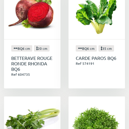
BQ6 cm
20 cm
BQ6 cm
35 cm
BETTERAVE ROUGE
CARDE PAROS BQ6
RONDE RHONDA
Ref 574191
BQ6
Ref 604735