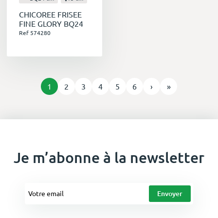
CHICOREE FRISEE
FINE GLORY BQ24
Ref 574280
1
2
3
4
5
6
›
»
Je m’abonne à la newsletter