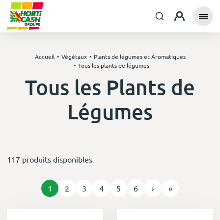
Accueil
Végétaux
Plants de légumes et Aromatiques
Tous les plants de légumes
Tous les Plants de
Légumes
117 produits disponibles
1
2
3
4
5
6
›
»