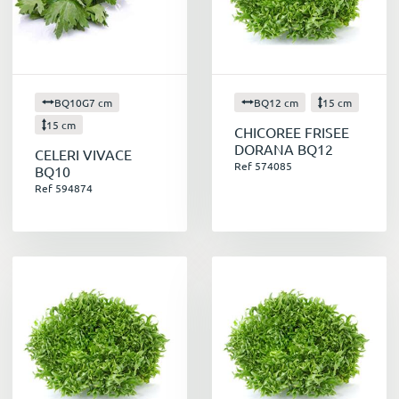
BQ10G7 cm
BQ12 cm
15 cm
15 cm
CHICOREE FRISEE
DORANA BQ12
CELERI VIVACE
Ref 574085
BQ10
Ref 594874