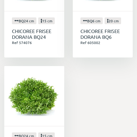
BQ24 cm
15 cm
BQ6 cm
20 cm
CHICOREE FRISEE
CHICOREE FRISEE
DORANA BQ24
DORANA BQ6
Ref 574076
Ref 605002
BQ24 cm
15 cm