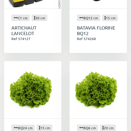
C1 cm
30 cm
BQ12 cm
15 cm
ARTICHAUT
BATAVIA FLORINE
LANCELOT
BQ12
Ref 574127
Ref 574268
BQ24 cm
15 cm
BQ6 cm
20 cm