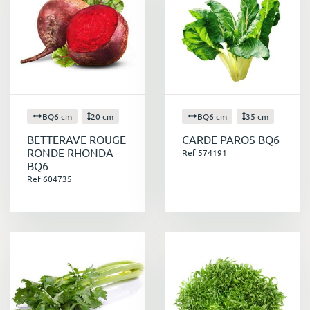
BQ6 cm
20 cm
BQ6 cm
35 cm
BETTERAVE ROUGE
CARDE PAROS BQ6
RONDE RHONDA
Ref 574191
BQ6
Ref 604735