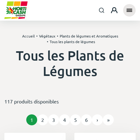
Accueil
Végétaux
Plants de légumes et Aromatiques
Tous les plants de légumes
Tous les Plants de
Légumes
117 produits disponibles
1
2
3
4
5
6
›
»