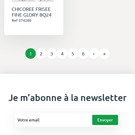
CHICOREE FRISEE
FINE GLORY BQ24
Ref 574280
1
2
3
4
5
6
›
»
Je m’abonne à la newsletter