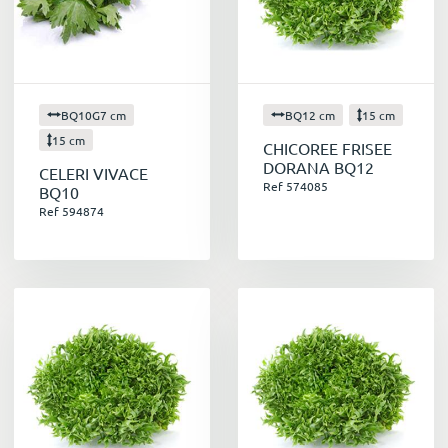
BQ10G7 cm
BQ12 cm
15 cm
15 cm
CHICOREE FRISEE
DORANA BQ12
CELERI VIVACE
Ref 574085
BQ10
Ref 594874