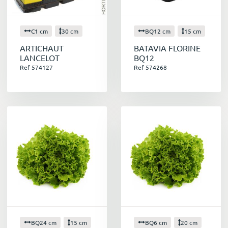
C1 cm
30 cm
BQ12 cm
15 cm
ARTICHAUT
BATAVIA FLORINE
LANCELOT
BQ12
Ref 574127
Ref 574268
BQ24 cm
15 cm
BQ6 cm
20 cm