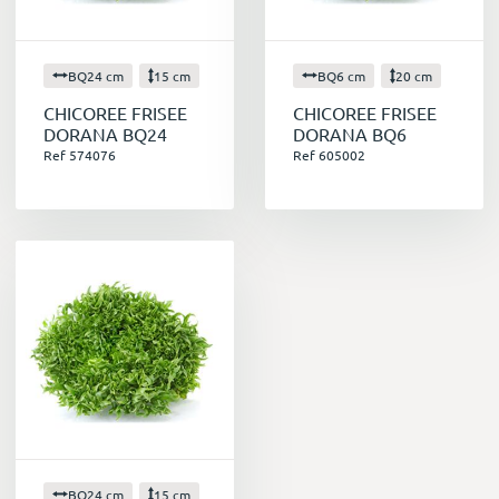
BQ24 cm
15 cm
BQ6 cm
20 cm
CHICOREE FRISEE
CHICOREE FRISEE
DORANA BQ24
DORANA BQ6
Ref 574076
Ref 605002
BQ24 cm
15 cm