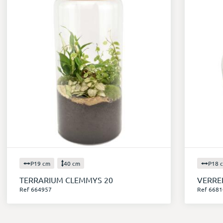
P19 cm
40 cm
P18 
TERRARIUM CLEMMYS 20
VERRE
Ref 664957
Ref 6681