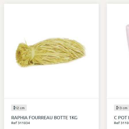
12 cm
13 cm
RAPHIA FOURREAU BOTTE 1KG
C POT 
Ref 311034
Ref 3110