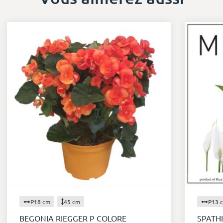
P18 cm
45 cm
P13 
BEGONIA RIEGGER P COLORE
SPATH