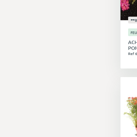
En
FEU
j
ACH
N'
PO
Ref 