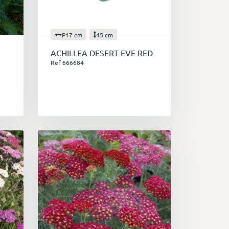
P17 cm
45 cm
ACHILLEA DESERT EVE RED
Ref 666684
ntes
. Elles s'adaptent à une large gamme
ts pour tous les jardins. De plus, elles
gulier et d'une division occasionnelle
rs débutants ou ceux qui n'ont pas
tion de la biodiversité
. En effet, elles
ectes pollinisateurs, tels que les
 crucial dans la pollinisation des cultures
èmes.