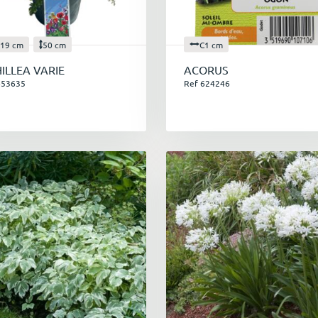
19 cm
50 cm
C1 cm
ILLEA VARIE
ACORUS
653635
Ref 624246