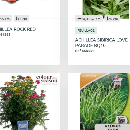
15 cm
15 cm
BQ10G7 cm
20 cm
ILLEA ROCK RED
FEUILLAGE
661365
ACHILLEA SIBIRICA LOVE
PARADE BQ10
Ref 668331