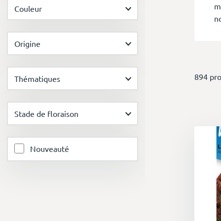
m
Couleur
n
Origine
D
894 pro
Le
Thématiques
p
b
Stade de floraison
co
Nouveauté
U
L
c
te
d