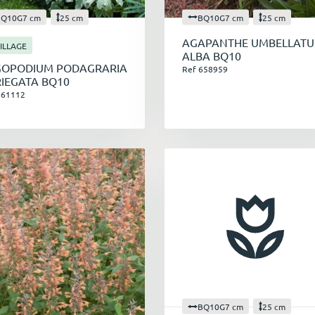
BQ10G7 cm
25 cm
BQ10G7 cm
25 cm
AGAPANTHE UMBELLATU
ILLAGE
ALBA BQ10
GOPODIUM PODAGRARIA
Ref 658959
IEGATA BQ10
661112
BQ10G7 cm
25 cm