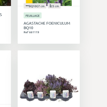
BQ10G7 cm
25 cm
S
FEUILLAGE
AGASTACHE FOENICULUM
BQ10
Ref 661119