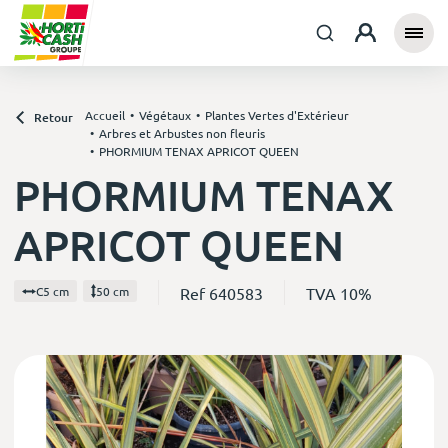
Accueil
Végétaux
Plantes Vertes d'Extérieur
Retour
Arbres et Arbustes non fleuris
PHORMIUM TENAX APRICOT QUEEN
PHORMIUM TENAX
APRICOT QUEEN
Ref 640583
TVA 10%
C5 cm
50 cm