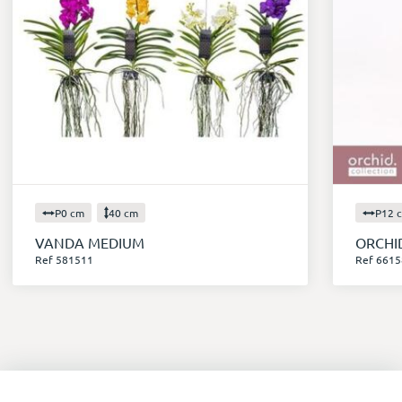
P0 cm
40 cm
P12 
VANDA MEDIUM
ORCHI
Ref 581511
Ref 6615