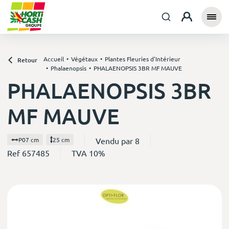
Accueil
Végétaux
Plantes Fleuries d'Intérieur
Retour
Phalaenopsis
PHALAENOPSIS 3BR MF MAUVE
PHALAENOPSIS 3BR
MF MAUVE
Vendu par 8
P07 cm
25 cm
Ref 657485
TVA 10%