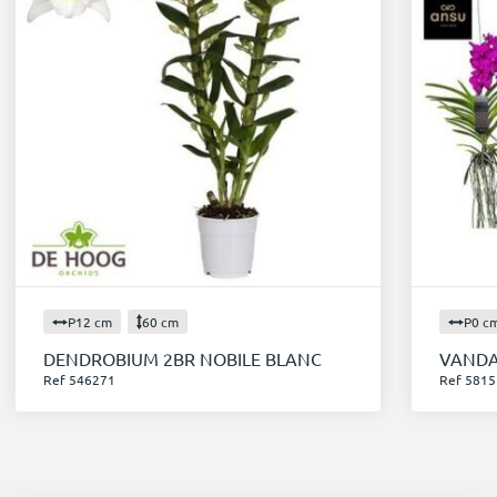
P12 cm
60 cm
P0 c
DENDROBIUM 2BR NOBILE BLANC
VANDA
Ref 546271
Ref 5815