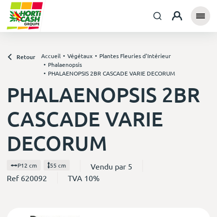
Accueil
Végétaux
Plantes Fleuries d'Intérieur
Retour
Phalaenopsis
PHALAENOPSIS 2BR CASCADE VARIE DECORUM
PHALAENOPSIS 2BR
CASCADE VARIE
DECORUM
Vendu par 5
P12 cm
55 cm
Ref 620092
TVA 10%